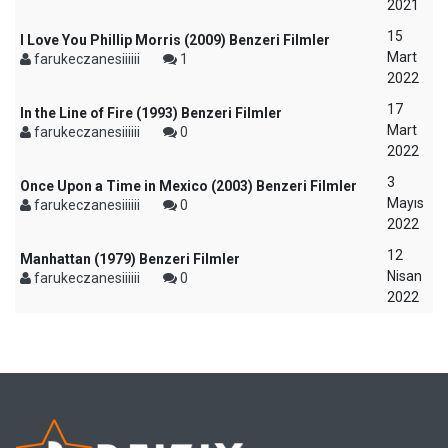
2021
15
I Love You Phillip Morris (2009) Benzeri Filmler
Mart
farukeczanesiiiiii
1
2022
17
In the Line of Fire (1993) Benzeri Filmler
Mart
farukeczanesiiiiii
0
2022
3
Once Upon a Time in Mexico (2003) Benzeri Filmler
Mayıs
farukeczanesiiiiii
0
2022
12
Manhattan (1979) Benzeri Filmler
Nisan
farukeczanesiiiiii
0
2022