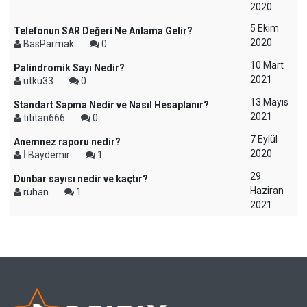
2020
5 Ekim
Telefonun SAR Değeri Ne Anlama Gelir?
2020
BasParmak
0
10 Mart
Palindromik Sayı Nedir?
2021
utku33
0
13 Mayıs
Standart Sapma Nedir ve Nasıl Hesaplanır?
2021
tititan666
0
7 Eylül
Anemnez raporu nedir?
2020
İ.Baydemir
1
29
Dunbar sayısı nedir ve kaçtır?
Haziran
ruhan
1
2021