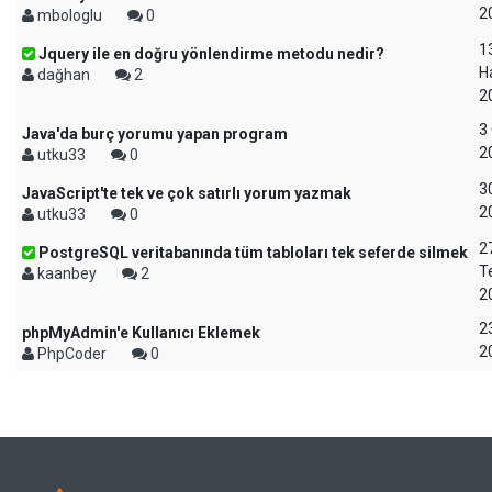
2
mbologlu
0
1
Jquery ile en doğru yönlendirme metodu nedir?
H
dağhan
2
2
3
Java'da burç yorumu yapan program
2
utku33
0
3
JavaScript'te tek ve çok satırlı yorum yazmak
2
utku33
0
2
PostgreSQL veritabanında tüm tabloları tek seferde silmek
T
kaanbey
2
2
2
phpMyAdmin'e Kullanıcı Eklemek
2
PhpCoder
0