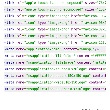
<link
rel
=
"apple-touch-icon-precomposed"
sizes
=
"76x76
<link
rel
=
"apple-touch-icon-precomposed"
sizes
=
"152x1
<link
rel
=
"icon"
type
=
"image/png"
href
=
"favicon-196x1
<link
rel
=
"icon"
type
=
"image/png"
href
=
"favicon-96x96
<link
rel
=
"icon"
type
=
"image/png"
href
=
"favicon-32x32
<link
rel
=
"icon"
type
=
"image/png"
href
=
"favicon-16x16
<link
rel
=
"icon"
type
=
"image/png"
href
=
"favicon-128.p
<meta
name
=
"application-name"
content
=
"&nbsp;"
/>
<meta
name
=
"msapplication-TileColor"
content
=
"#FFFFFF
<meta
name
=
"msapplication-TileImage"
content
=
"mstile-
<meta
name
=
"msapplication-square70x70logo"
content
=
"m
<meta
name
=
"msapplication-square150x150logo"
content
=
<meta
name
=
"msapplication-wide310x150logo"
content
=
"m
<meta
name
=
"msapplication-square310x310logo"
content
=