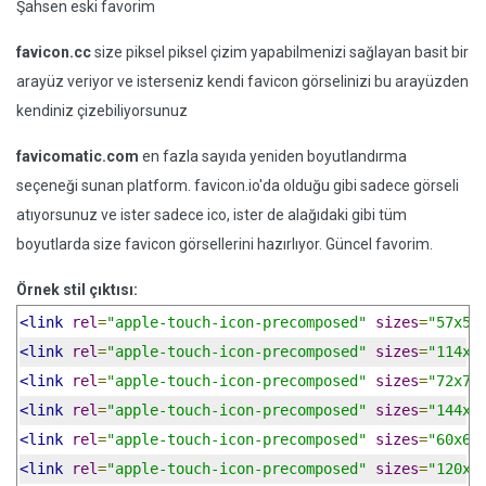
Şahsen eski favorim
favicon.cc
size piksel piksel çizim yapabilmenizi sağlayan basit bir
arayüz veriyor ve isterseniz kendi favicon görselinizi bu arayüzden
kendiniz çizebiliyorsunuz
favicomatic.com
en fazla sayıda yeniden boyutlandırma
seçeneği sunan platform. favicon.io'da olduğu gibi sadece görseli
atıyorsunuz ve ister sadece ico, ister de alağıdaki gibi tüm
boyutlarda size favicon görsellerini hazırlıyor. Güncel favorim.
Örnek stil çıktısı:
<link
rel
=
"apple-touch-icon-precomposed"
sizes
=
"57x57
<link
rel
=
"apple-touch-icon-precomposed"
sizes
=
"114x1
<link
rel
=
"apple-touch-icon-precomposed"
sizes
=
"72x72
<link
rel
=
"apple-touch-icon-precomposed"
sizes
=
"144x1
<link
rel
=
"apple-touch-icon-precomposed"
sizes
=
"60x60
<link
rel
=
"apple-touch-icon-precomposed"
sizes
=
"120x1