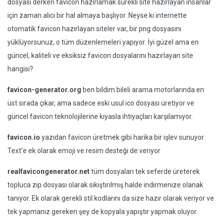
dosyası derken favicon hazırlamak sürekli site hazırlayan insanlar
için zaman alıcı bir hal almaya başlıyor. Neyse ki internette
otomatik favicon hazırlayan siteler var, bir png dosyasını
yüklüyorsunuz, o tüm düzenlemeleri yapıyor. İyi güzel ama en
güncel, kaliteli ve eksiksiz favicon dosyalarını hazırlayan site
hangisi?
favicon-generator.org
ben bildim bileli arama motorlarında en
üst sırada çıkar, ama sadece eski usul ico dosyası üretiyor ve
güncel favicon teknolojilerine kıyasla ihtiyaçları karşılamıyor.
favicon.io
yazıdan favicon üretmek gibi harika bir işlev sunuyor.
Text'e ek olarak emoji ve resim desteği de veriyor
realfavicongenerator.net
tüm dosyaları tek seferde üreterek
topluca zip dosyası olarak sıkıştırılmış halde indirmenize olanak
tanıyor. Ek olarak gerekli stil kodlarını da size hazır olarak veriyor ve
tek yapmanız gereken şey de kopyala yapıştır yapmak oluyor.