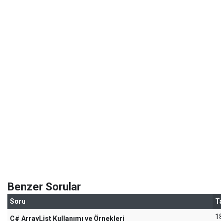
Benzer Sorular
Soru
T
1
C# ArrayList Kullanımı ve Örnekleri