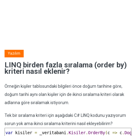
Yazılım
LINQ birden fazla sıralama (order by)
kriteri nasıl eklenir?
Örneğin kişiler tablosundaki bilgileri önce doğum tarihine göre,
doğum tarihi aynı olan kişiler için de ikinci sıralama kriteri olarak
adlarına göre sıralamak istiyorum.
Tek bir sıralama kriteri için aşağıdaki C# LINQ kodunu yazıyorum
sorun yok ama ikinci sıralama kriterini nasıl ekleyebilirim?
var
 kisiler 
=
 _veritabani
.
Kisiler
.
OrderBy
(
c 
=>
 c
.
Dogu