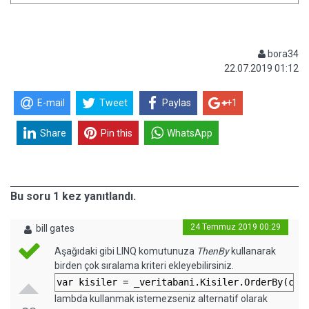
bora34
22.07.2019 01:12
E-mail
Tweet
Paylas
+1
Share
Pin this
WhatsApp
Bu soru 1 kez yanıtlandı.
24 Temmuz 2019 00:29
bill gates
Aşağıdaki gibi LINQ komutunuza
ThenBy
kullanarak
birden çok sıralama kriteri ekleyebilirsiniz.
var kisiler = _veritabani.Kisiler.OrderBy(c =
lambda kullanmak istemezseniz alternatif olarak