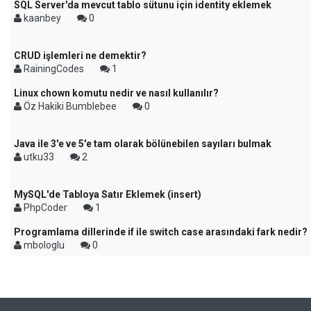
SQL Server'da mevcut tablo sütunu için identity eklemek
kaanbey
0
CRUD işlemleri ne demektir?
RainingCodes
1
Linux chown komutu nedir ve nasıl kullanılır?
Öz Hakiki Bumblebee
0
Java ile 3'e ve 5'e tam olarak bölünebilen sayıları bulmak
utku33
2
MySQL'de Tabloya Satır Eklemek (insert)
PhpCoder
1
Programlama dillerinde if ile switch case arasındaki fark nedir?
mbologlu
0