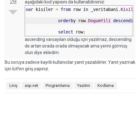
28
aşağıdaki kod yapısını da kullanabilirsiniz:
var
 kisiler 
=
from
 row 
in
 _veritabani
.
Kisiler
orderby
 row
.
DogumYili
descending
select
 row
;
ascending varsayılan olduğu için yazılmaz, descending
de artan sırada orada olmayacak ama yerini görmüş
olun diye ekledim.
Bu soruya sadece kayıtlı kullanıcılar yanıt yazabilirler. Yanıt yazmak
için lütfen giriş yapınız.
Linq
asp.net
Programlama
Yazılım
Kodlama