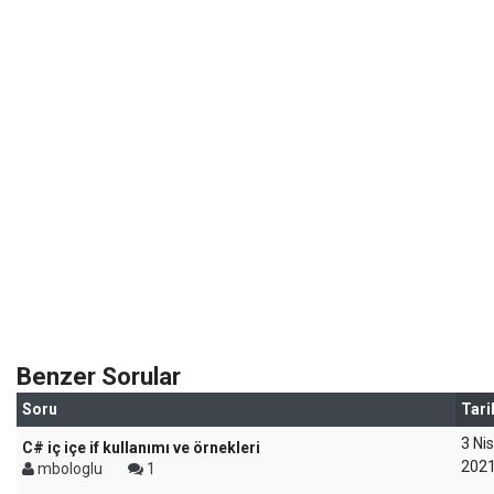
Benzer Sorular
Soru
Tari
3 Ni
C# iç içe if kullanımı ve örnekleri
202
mbologlu
1