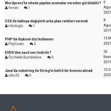
6
Wordpress'te sitede yapılan aramalar nereden görülebilir?
Ağu
ferrari
1
202
8
CSS ile tabloya değişimli arka plan renkleri vermek
Ağu
mbologlu
1
201
15 M
PHP'de ilişkisel dizi kullanımı
202
PhpCoder
0
26
EVDS'den nasıl veri indirilir?
Kas
Öz Hakiki Bumblebee
0
201
10 O
Java'da substring ile String'in belirli bir kısmını almak
202
utku33
0