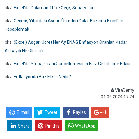
bkz:
Excel'de Dolardan TL'ye Geçiş Senaryoları
bkz:
Geçmiş Yıllardaki Asgari Ücretleri Dolar Bazında Excel'de
Hesaplamak
bkz:
(Excel) Asgari Ücret Her Ay ENAG Enflasyon Oranları Kadar
Artsaydı Ne Olurdu?
bkz:
Excel'de Stopaj Oranı Güncellemesinin Faiz Getirilerine Etkisi
bkz:
Enflasyonda Baz Etkisi Nedir?
VitaDemy
01.06.2024 17:24
E-mail
Tweet
Paylas
+1
Share
Pin this
WhatsApp