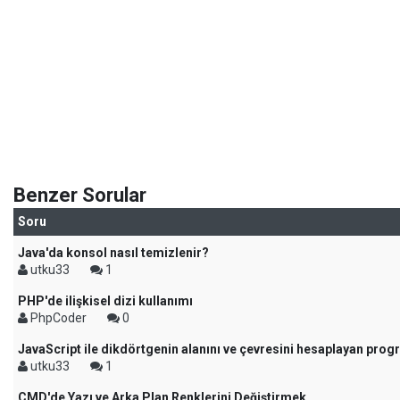
Benzer Sorular
Soru
Java'da konsol nasıl temizlenir?
utku33
1
PHP'de ilişkisel dizi kullanımı
PhpCoder
0
JavaScript ile dikdörtgenin alanını ve çevresini hesaplayan pro
utku33
1
CMD'de Yazı ve Arka Plan Renklerini Değiştirmek