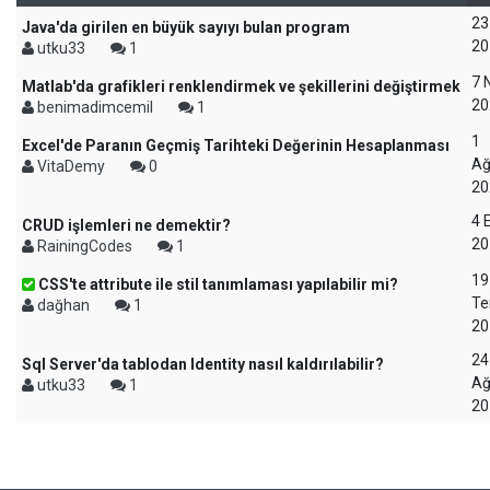
23
Java'da girilen en büyük sayıyı bulan program
20
utku33
1
7 
Matlab'da grafikleri renklendirmek ve şekillerini değiştirmek
20
benimadimcemil
1
1
Excel'de Paranın Geçmiş Tarihteki Değerinin Hesaplanması
Ağ
VitaDemy
0
20
4 
CRUD işlemleri ne demektir?
20
RainingCodes
1
19
CSS'te attribute ile stil tanımlaması yapılabilir mi?
T
dağhan
1
20
24
Sql Server'da tablodan Identity nasıl kaldırılabilir?
Ağ
utku33
1
20