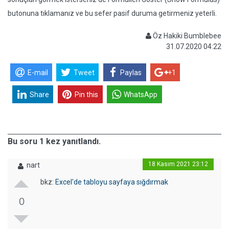
butonuna tıklamanız ve bu sefer pasif duruma getirmeniz yeterli.
Öz Hakiki Bumblebee
31.07.2020 04:22
E-mail
Tweet
Paylas
+1
Share
Pin this
WhatsApp
Bu soru 1 kez yanıtlandı.
18 Kasım 2021 23:12
nart
bkz:
Excel'de tabloyu sayfaya sığdırmak
0