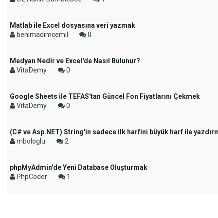
Matlab ile Excel dosyasına veri yazmak
benimadimcemil
0
Medyan Nedir ve Excel'de Nasıl Bulunur?
VitaDemy
0
Google Sheets ile TEFAS'tan Güncel Fon Fiyatlarını Çekmek
VitaDemy
0
(C# ve Asp.NET) String'in sadece ilk harfini büyük harf ile yazdı
mbologlu
2
phpMyAdmin'de Yeni Database Oluşturmak
PhpCoder
1