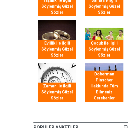
Yaşlılık ile ilgili
Sanat ile ilgili
Söylenmiş Güzel
Söylenmiş Güzel
Sözler
Sözler
Evlilik ile ilgili
Çocuk ile ilgili
Söylenmiş Güzel
Söylenmiş Güzel
Sözler
Sözler
Doberman
Pinscher
Zaman ile ilgili
Hakkında Tüm
Söylenmiş Güzel
Bilmeniz
Sözler
Gerekenler
POPÜLER ANKETLER