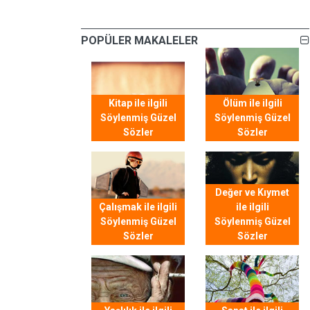
POPÜLER MAKALELER
Kitap ile ilgili
Ölüm ile ilgili
Söylenmiş Güzel
Söylenmiş Güzel
Sözler
Sözler
Değer ve Kıymet
Çalışmak ile ilgili
ile ilgili
Söylenmiş Güzel
Söylenmiş Güzel
Sözler
Sözler