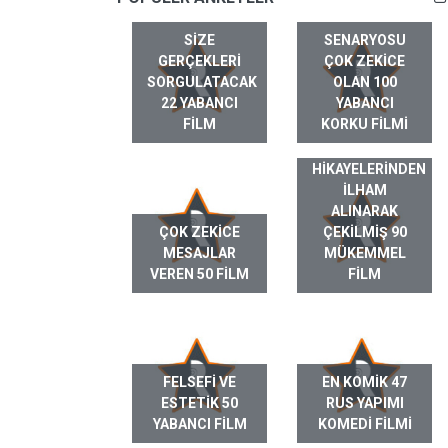
SIZE
SENARYOSU
GERÇEKLERI
ÇOK ZEKICE
SORGULATACAK
OLAN 100
22 YABANCI
YABANCI
FILM
KORKU FILMI
GERÇEK HAYAT
HIKAYELERINDEN
ILHAM
ALINARAK
ÇOK ZEKICE
ÇEKILMIŞ 90
MESAJLAR
MÜKEMMEL
VEREN 50 FILM
FILM
FELSEFI VE
EN KOMIK 47
ESTETIK 50
RUS YAPIMI
YABANCI FILM
KOMEDI FILMI