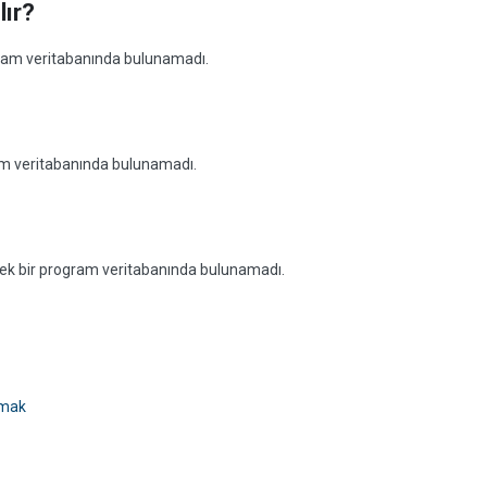
lır?
ogram veritabanında bulunamadı.
ram veritabanında bulunamadı.
lecek bir program veritabanında bulunamadı.
amak