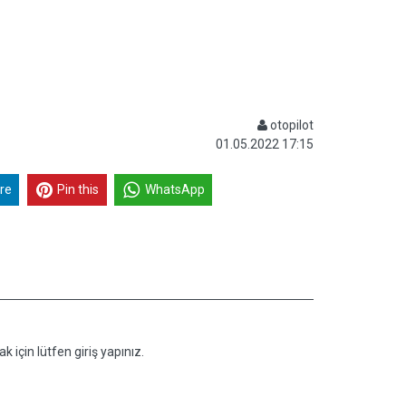
otopilot
01.05.2022 17:15
re
Pin this
WhatsApp
k için lütfen giriş yapınız.