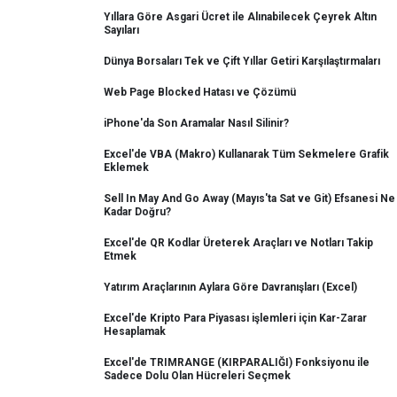
Yıllara Göre Asgari Ücret ile Alınabilecek Çeyrek Altın
Sayıları
Dünya Borsaları Tek ve Çift Yıllar Getiri Karşılaştırmaları
Web Page Blocked Hatası ve Çözümü
iPhone'da Son Aramalar Nasıl Silinir?
Excel'de VBA (Makro) Kullanarak Tüm Sekmelere Grafik
Eklemek
Sell In May And Go Away (Mayıs'ta Sat ve Git) Efsanesi Ne
Kadar Doğru?
Excel'de QR Kodlar Üreterek Araçları ve Notları Takip
Etmek
Yatırım Araçlarının Aylara Göre Davranışları (Excel)
Excel'de Kripto Para Piyasası işlemleri için Kar-Zarar
Hesaplamak
Excel'de TRIMRANGE (KIRPARALIĞI) Fonksiyonu ile
Sadece Dolu Olan Hücreleri Seçmek