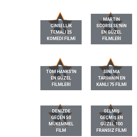
MARTIN
CINSELLIK
SCORSESE'NIN
TEMALI 25
EN GÜZEL
KOMEDI FILMI
FILMLERI
TOM HANKS'IN
SINEMA
EN GÜZEL
TARIHININ EN
FILMLERI
KANLI 75 FILMI
DENIZDE
GELMIŞ
GEÇEN 50
GEÇMIŞ EN
MÜKEMMEL
GÜZEL 100
FILM
FRANSIZ FILMI