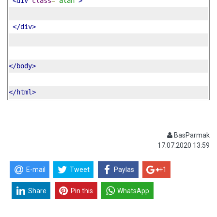
<div
class
=
"alan"
>
</div>
</body>
</html>
BasParmak
17.07.2020 13:59
E-mail
Tweet
Paylas
+1
Share
Pin this
WhatsApp