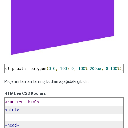
clip
-
path
:
 polygon
(
0
0
,
100
%
0
,
100
%
200px
,
0
100
%);
Projenin tamamlanmış kodları aşağıdaki gibidir:
HTML ve CSS Kodları:
<!DOCTYPE html>
<html>
<head>