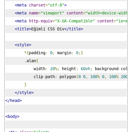
<meta
charset
=
"utf-8"
>
<meta
name
=
"viewport"
content
=
"width=device-width
<meta
http-equiv
=
"X-UA-Compatible"
content
=
"ie=ed
<title>
Eğimli CSS Div
</title>
<style>
*{
padding
:
0
;
 margin
:
0
;}
.
alan
{
            width
:
20
%;
 height
:
60vh
;
 background
-
colo
            clip
-
path
:
 polygon
(
0
0
,
100
%
0
,
100
%
200p
}
</style>
</head>
<body>