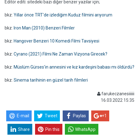
Editör editi: sitedeki bazı diğer benzer yazılar için;
bkz:
Yıllar önce TRT'de izlediğim Kuduz filmini arıyorum
bkz:
Iron Man (2010) Benzeri Filmler
bkz:
Hangover Benzeri 10 Komedi Filmi Tavsiyesi
bkz:
Cyrano (2021) Filmi Ne Zaman Vizyona Girecek?
bkz:
Müslüm Gürses'in annesini ve kız kardeşini babası mı öldürdü?
bkz:
Sinema tarihinin en güzel tarih filmleri
farukeczanesiiiiii
16.03.2022 15:35
E-mail
Tweet
Paylas
+1
Share
Pin this
WhatsApp