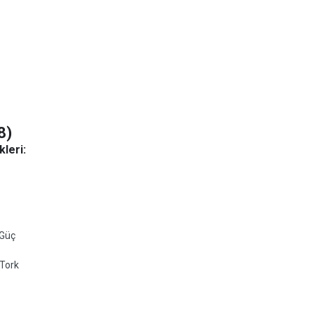
8)
leri:
 Güç
Tork