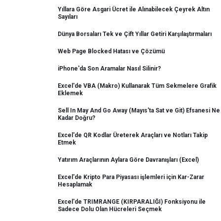
Yıllara Göre Asgari Ücret ile Alınabilecek Çeyrek Altın
Sayıları
Dünya Borsaları Tek ve Çift Yıllar Getiri Karşılaştırmaları
Web Page Blocked Hatası ve Çözümü
iPhone'da Son Aramalar Nasıl Silinir?
Excel'de VBA (Makro) Kullanarak Tüm Sekmelere Grafik
Eklemek
Sell In May And Go Away (Mayıs'ta Sat ve Git) Efsanesi Ne
Kadar Doğru?
Excel'de QR Kodlar Üreterek Araçları ve Notları Takip
Etmek
Yatırım Araçlarının Aylara Göre Davranışları (Excel)
Excel'de Kripto Para Piyasası işlemleri için Kar-Zarar
Hesaplamak
Excel'de TRIMRANGE (KIRPARALIĞI) Fonksiyonu ile
Sadece Dolu Olan Hücreleri Seçmek