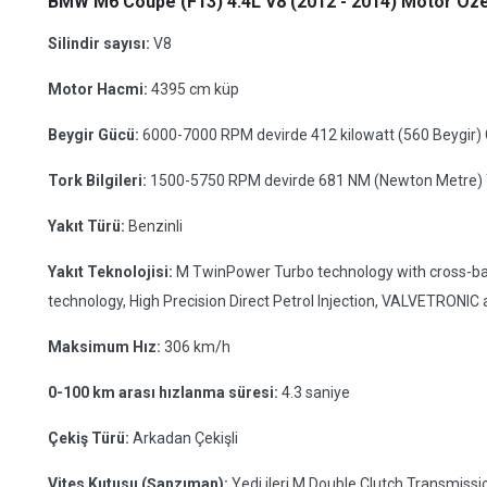
BMW M6 Coupe (F13) 4.4L V8 (2012 - 2014) Motor Özell
Silindir sayısı:
V8
Motor Hacmi:
4395 cm küp
Beygir Gücü:
6000-7000 RPM devirde 412 kilowatt (560 Beygir)
Tork Bilgileri:
1500-5750 RPM devirde 681 NM (Newton Metre) 
Yakıt Türü:
Benzinli
Yakıt Teknolojisi:
M TwinPower Turbo technology with cross-ba
technology, High Precision Direct Petrol Injection, VALVETRONI
Maksimum Hız:
306 km/h
0-100 km arası hızlanma süresi:
4.3 saniye
Çekiş Türü:
Arkadan Çekişli
Vites Kutusu (Şanzıman):
Yedi ileri M Double Clutch Transmissio