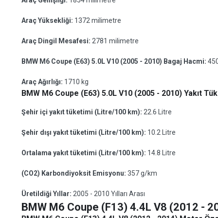
Araç Genişliği:
1854 milimetre
Araç Yüksekliği:
1372 milimetre
Araç Dingil Mesafesi:
2781 milimetre
BMW M6 Coupe (E63) 5.0L V10 (2005 - 2010) Bagaj Hacmi:
450
Araç Ağırlığı:
1710 kg
BMW M6 Coupe (E63) 5.0L V10 (2005 - 2010) Yakıt Tüke
Şehir içi yakıt tüketimi (Litre/100 km):
22.6 Litre
Şehir dışı yakıt tüketimi (Litre/100 km):
10.2 Litre
Ortalama yakıt tüketimi (Litre/100 km):
14.8 Litre
(CO2) Karbondiyoksit Emisyonu:
357 g/km
Üretildiği Yıllar:
2005 - 2010 Yılları Arası
BMW M6 Coupe (F13) 4.4L V8 (2012 - 2