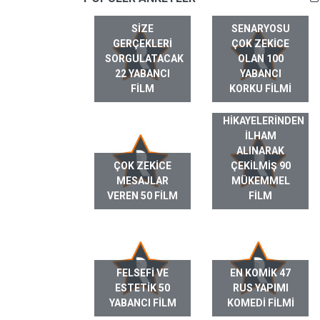
SIZE
SENARYOSU
GERÇEKLERI
ÇOK ZEKICE
SORGULATACAK
OLAN 100
22 YABANCI
YABANCI
FILM
KORKU FILMI
GERÇEK HAYAT
HIKAYELERINDEN
ILHAM
ALINARAK
ÇOK ZEKICE
ÇEKILMIŞ 90
MESAJLAR
MÜKEMMEL
VEREN 50 FILM
FILM
FELSEFI VE
EN KOMIK 47
ESTETIK 50
RUS YAPIMI
YABANCI FILM
KOMEDI FILMI