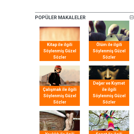
POPÜLER MAKALELER
Kitap ile ilgili
Ölüm ile ilgili
Söylenmiş Güzel
Söylenmiş Güzel
Sözler
Sözler
Değer ve Kıymet
Çalışmak ile ilgili
ile ilgili
Söylenmiş Güzel
Söylenmiş Güzel
Sözler
Sözler