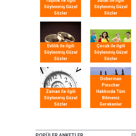
Yaşlılık ile ilgili
Sanat ile ilgili
Söylenmiş Güzel
Söylenmiş Güzel
Sözler
Sözler
Evlilik ile ilgili
Çocuk ile ilgili
Söylenmiş Güzel
Söylenmiş Güzel
Sözler
Sözler
Doberman
Pinscher
Zaman ile ilgili
Hakkında Tüm
Söylenmiş Güzel
Bilmeniz
Sözler
Gerekenler
POPÜLER ANKETLER