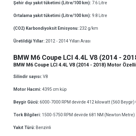
Şehir dışı yakıt tüketimi (Litre/100 km):
7.6 Litre
Ortalama yakıt tüketimi (Litre/100 km):
9.8 Litre
(CO2) Karbondiyoksit Emisyonu:
232 g/km
Üretildiği Yıllar:
2012 - 2014 Yılları Arası
BMW M6 Coupe LCI 4.4L V8 (2014 - 201
BMW M6 Coupe LCI 4.4L V8 (2014 - 2018) Motor Özellik
Silindir sayısı:
V8
Motor Hacmi:
4395 cm küp
Beygir Gücü:
6000-7000 RPM devirde 412 kilowatt (560 Beygir)
Tork Bilgileri:
1500-5750 RPM devirde 681 NM (Newton Metre) 
Yakıt Türü:
Benzinli