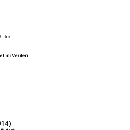
 Litre
timi Verileri
014)