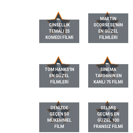
MARTIN
CINSELLIK
SCORSESE'NIN
TEMALI 25
EN GÜZEL
KOMEDI FILMI
FILMLERI
TOM HANKS'IN
SINEMA
EN GÜZEL
TARIHININ EN
FILMLERI
KANLI 75 FILMI
DENIZDE
GELMIŞ
GEÇEN 50
GEÇMIŞ EN
MÜKEMMEL
GÜZEL 100
FILM
FRANSIZ FILMI