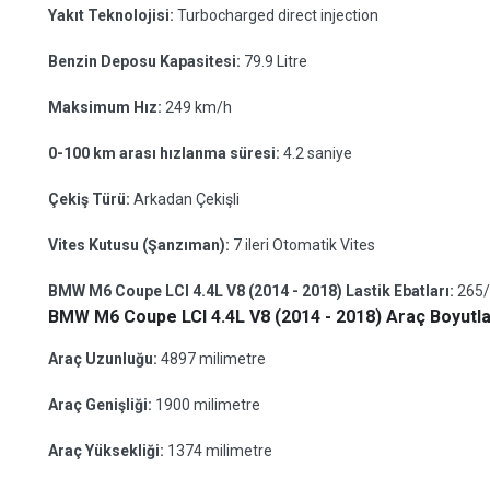
Yakıt Teknolojisi:
Turbocharged direct injection
Benzin Deposu Kapasitesi:
79.9 Litre
Maksimum Hız:
249 km/h
0-100 km arası hızlanma süresi:
4.2 saniye
Çekiş Türü:
Arkadan Çekişli
Vites Kutusu (Şanzıman):
7 ileri Otomatik Vites
BMW M6 Coupe LCI 4.4L V8 (2014 - 2018) Lastik Ebatları:
265/
BMW M6 Coupe LCI 4.4L V8 (2014 - 2018) Araç Boyutla
Araç Uzunluğu:
4897 milimetre
Araç Genişliği:
1900 milimetre
Araç Yüksekliği:
1374 milimetre