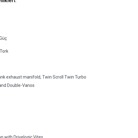
ikleri:
 Güç
Tork
nk exhaust manifold, Twin Scroll Twin Turbo
C and Double-Vanos
n with Drivelogic Vites