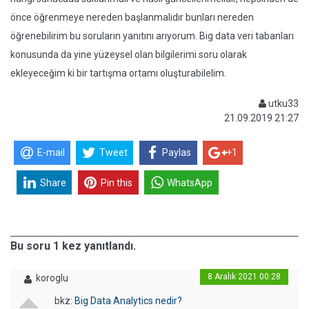
önce öğrenmeye nereden başlanmalıdır bunları nereden
öğrenebilirim bu soruların yanıtını arıyorum. Big data veri tabanları
konusunda da yine yüzeysel olan bilgilerimi soru olarak
ekleyeceğim ki bir tartışma ortamı oluşturabilelim.
utku33
21.09.2019 21:27
E-mail
Tweet
Paylas
+1
Share
Pin this
WhatsApp
Bu soru 1 kez yanıtlandı.
8 Aralık 2021 00:28
koroglu
bkz:
Big Data Analytics nedir?