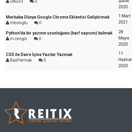
Şubat
utku33
0
2020
1 Mart
Merhaba Dünya Google Chrome Eklentisi Geliştirmek
2021
mbologlu
0
28
Python'da bir yazının uzunluğunu (harf sayısını) bulmak
Mayıs
m.cengiz
0
2020
11
CSS ile Daire İçine Yazılar Yazmak
Hazira
BasParmak
0
2020