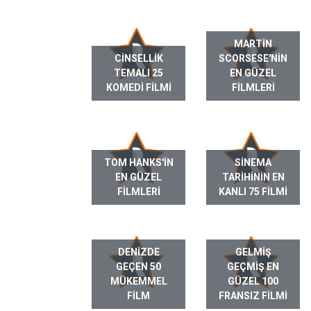
MARTIN
CINSELLIK
SCORSESE'NIN
TEMALI 25
EN GÜZEL
KOMEDI FILMI
FILMLERI
TOM HANKS'IN
SINEMA
EN GÜZEL
TARIHININ EN
FILMLERI
KANLI 75 FILMI
DENIZDE
GELMIŞ
GEÇEN 50
GEÇMIŞ EN
MÜKEMMEL
GÜZEL 100
FILM
FRANSIZ FILMI