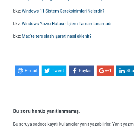
bkz:
Windows 11 Sistem Gereksinimleri Nelerdir?
bkz:
Windows Yazıcı Hatası - İşlem Tamamlanamadı
bkz:
Mac'te ters slash işareti nasıl eklenir?
E-mail
Tweet
Paylas
+1
Sha
Bu soru henüz yanıtlanmamış.
Bu soruya sadece kayıtlı kullanıcılar yanıt yazabilirler. Yanıt yazma