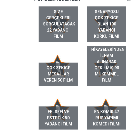
SIZE
SENARYOSU
GERÇEKLERI
ÇOK ZEKICE
SORGULATACAK
OLAN 100
22 YABANCI
YABANCI
FILM
KORKU FILMI
GERÇEK HAYAT
HIKAYELERINDEN
ILHAM
ALINARAK
ÇOK ZEKICE
ÇEKILMIŞ 90
MESAJLAR
MÜKEMMEL
VEREN 50 FILM
FILM
FELSEFI VE
EN KOMIK 47
ESTETIK 50
RUS YAPIMI
YABANCI FILM
KOMEDI FILMI