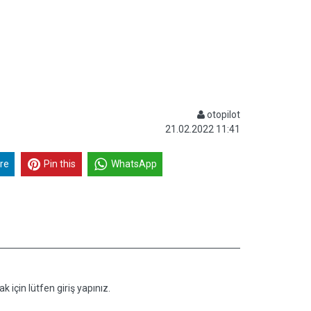
otopilot
21.02.2022 11:41
re
Pin this
WhatsApp
k için lütfen giriş yapınız.