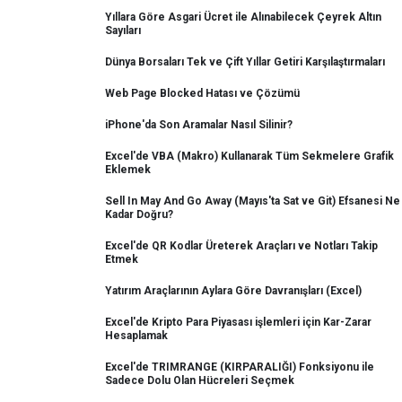
Yıllara Göre Asgari Ücret ile Alınabilecek Çeyrek Altın
Sayıları
Dünya Borsaları Tek ve Çift Yıllar Getiri Karşılaştırmaları
Web Page Blocked Hatası ve Çözümü
iPhone'da Son Aramalar Nasıl Silinir?
Excel'de VBA (Makro) Kullanarak Tüm Sekmelere Grafik
Eklemek
Sell In May And Go Away (Mayıs'ta Sat ve Git) Efsanesi Ne
Kadar Doğru?
Excel'de QR Kodlar Üreterek Araçları ve Notları Takip
Etmek
Yatırım Araçlarının Aylara Göre Davranışları (Excel)
Excel'de Kripto Para Piyasası işlemleri için Kar-Zarar
Hesaplamak
Excel'de TRIMRANGE (KIRPARALIĞI) Fonksiyonu ile
Sadece Dolu Olan Hücreleri Seçmek