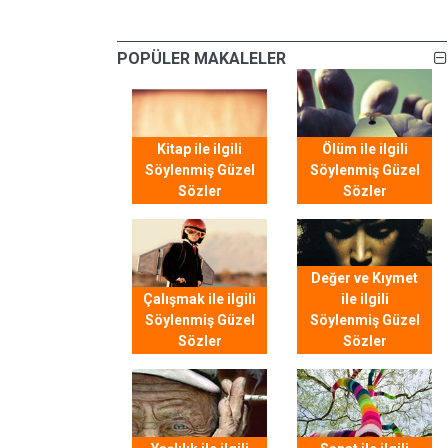
POPÜLER MAKALELER
Kitap ile ilgili
Ölüm ile ilgili
Söylenmiş Güzel
Söylenmiş Güzel
Sözler
Sözler
Değer ve Kıymet
Çalışmak ile ilgili
ile ilgili
Söylenmiş Güzel
Söylenmiş Güzel
Sözler
Sözler