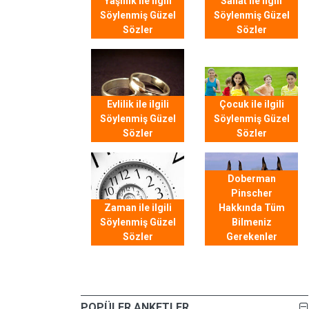
Yaşlılık ile ilgili
Sanat ile ilgili
Söylenmiş Güzel
Söylenmiş Güzel
Sözler
Sözler
Evlilik ile ilgili
Çocuk ile ilgili
Söylenmiş Güzel
Söylenmiş Güzel
Sözler
Sözler
Doberman
Pinscher
Zaman ile ilgili
Hakkında Tüm
Söylenmiş Güzel
Bilmeniz
Sözler
Gerekenler
POPÜLER ANKETLER