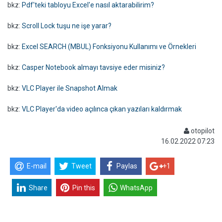
bkz:
Pdf'teki tabloyu Excel'e nasıl aktarabilirim?
bkz:
Scroll Lock tuşu ne işe yarar?
bkz:
Excel SEARCH (MBUL) Fonksiyonu Kullanımı ve Örnekleri
bkz:
Casper Notebook almayı tavsiye eder misiniz?
bkz:
VLC Player ile Snapshot Almak
bkz:
VLC Player'da video açılınca çıkan yazıları kaldırmak
otopilot
16.02.2022 07:23
E-mail
Tweet
Paylas
+1
Share
Pin this
WhatsApp