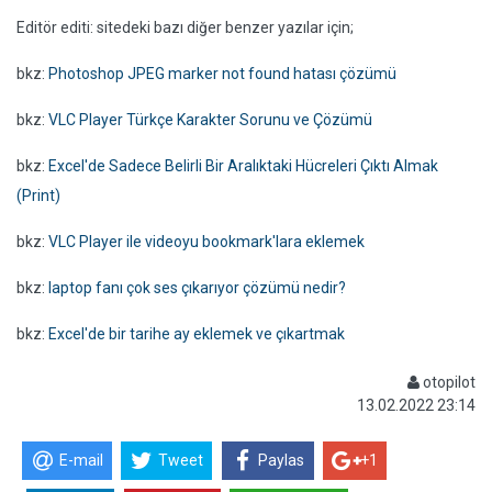
Editör editi: sitedeki bazı diğer benzer yazılar için;
bkz:
Photoshop JPEG marker not found hatası çözümü
bkz:
VLC Player Türkçe Karakter Sorunu ve Çözümü
bkz:
Excel'de Sadece Belirli Bir Aralıktaki Hücreleri Çıktı Almak
(Print)
bkz:
VLC Player ile videoyu bookmark'lara eklemek
bkz:
laptop fanı çok ses çıkarıyor çözümü nedir?
bkz:
Excel'de bir tarihe ay eklemek ve çıkartmak
otopilot
13.02.2022 23:14
E-mail
Tweet
Paylas
+1