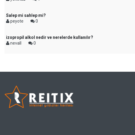
Salep mi sahlep mi?
peyote
0
izopropil alkol nedir ve nerelerde kullanılır?
nevall
0