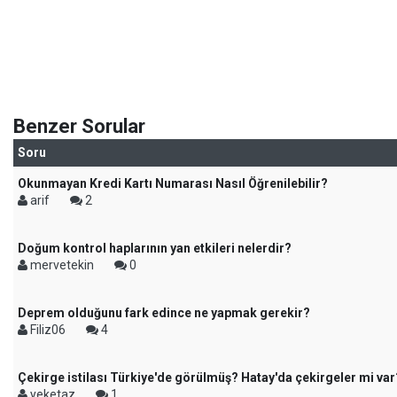
Benzer Sorular
Soru
Okunmayan Kredi Kartı Numarası Nasıl Öğrenilebilir?
arif
2
Doğum kontrol haplarının yan etkileri nelerdir?
mervetekin
0
Deprem olduğunu fark edince ne yapmak gerekir?
Filiz06
4
Çekirge istilası Türkiye'de görülmüş? Hatay'da çekirgeler mi var
yeketaz
1