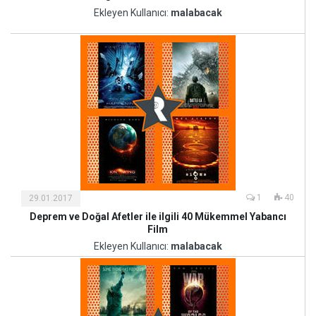
ve
Ekleyen Kullanıcı:
malabacak
Sanat
1
40
29.01.2017
Deprem ve Doğal Afetler ile ilgili 40 Mükemmel Yabancı
Kültür
Film
ve
Ekleyen Kullanıcı:
malabacak
Sanat