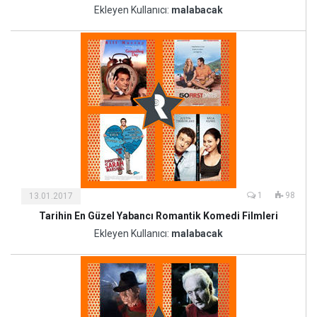
ve
Ekleyen Kullanıcı:
malabacak
Sanat
1
98
13.01.2017
Tarihin En Güzel Yabancı Romantik Komedi Filmleri
Kültür
ve
Ekleyen Kullanıcı:
malabacak
Sanat