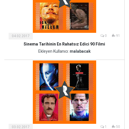
0
91
04.02.2017
Sinema Tarihinin En Rahatsız Edici 90 Filmi
Kültür
ve
Ekleyen Kullanıcı:
malabacak
Sanat
1
50
03.02.2017