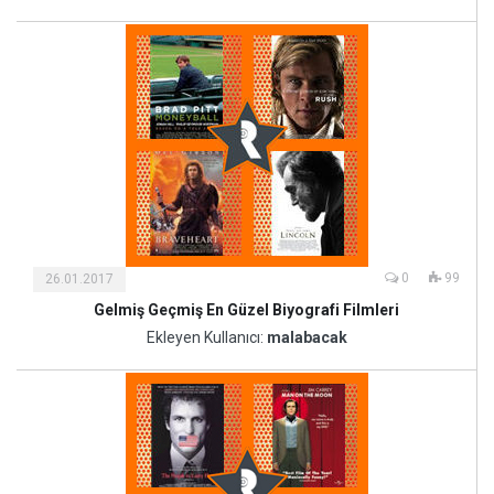
Sanat
0
99
26.01.2017
Gelmiş Geçmiş En Güzel Biyografi Filmleri
Kültür
ve
Ekleyen Kullanıcı:
malabacak
Sanat