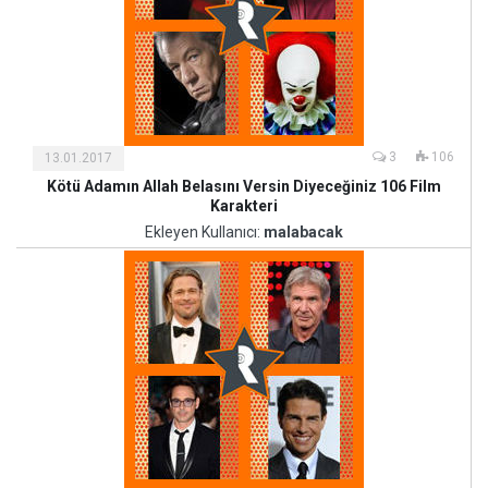
3
106
13.01.2017
Kötü Adamın Allah Belasını Versin Diyeceğiniz 106 Film
Kültür
Karakteri
ve
Ekleyen Kullanıcı:
malabacak
Sanat