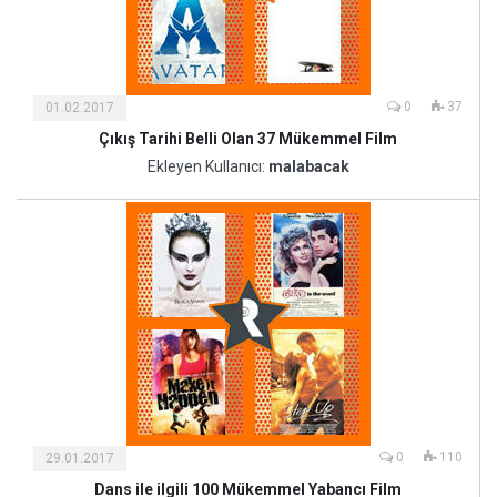
0
37
01.02.2017
Çıkış Tarihi Belli Olan 37 Mükemmel Film
Kültür
ve
Ekleyen Kullanıcı:
malabacak
Sanat
0
110
29.01.2017
Dans ile ilgili 100 Mükemmel Yabancı Film
Kültür