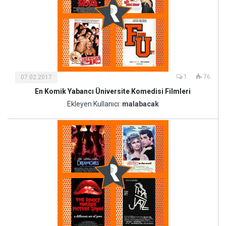
1
76
07.02.2017
En Komik Yabancı Üniversite Komedisi Filmleri
Kültür
ve
Ekleyen Kullanıcı:
malabacak
Sanat