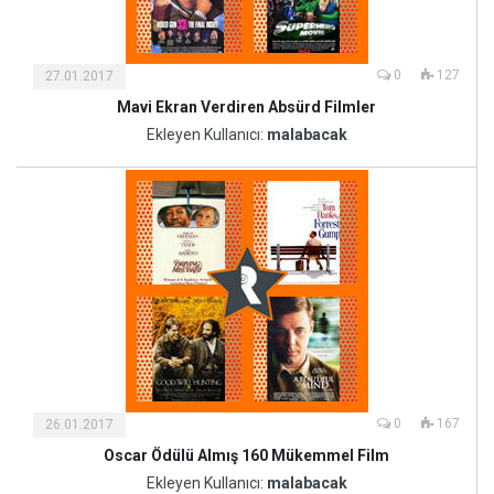
0
127
27.01.2017
Mavi Ekran Verdiren Absürd Filmler
Kültür
ve
Ekleyen Kullanıcı:
malabacak
Sanat
0
167
26.01.2017
Oscar Ödülü Almış 160 Mükemmel Film
Kültür
ve
Ekleyen Kullanıcı:
malabacak