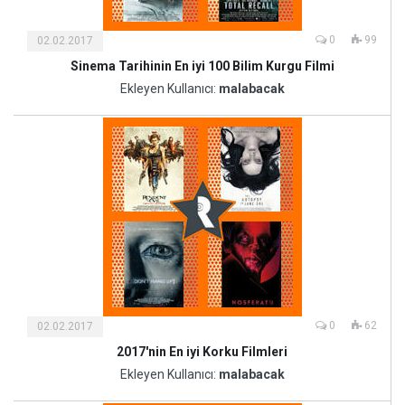
0
99
02.02.2017
Sinema Tarihinin En iyi 100 Bilim Kurgu Filmi
Kültür
ve
Ekleyen Kullanıcı:
malabacak
Sanat
0
62
02.02.2017
2017'nin En iyi Korku Filmleri
Kültür
ve
Ekleyen Kullanıcı:
malabacak
Sanat