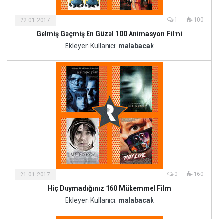
1
100
22.01.2017
Gelmiş Geçmiş En Güzel 100 Animasyon Filmi
Kültür
ve
Ekleyen Kullanıcı:
malabacak
Sanat
0
160
21.01.2017
Hiç Duymadığınız 160 Mükemmel Film
Ekleyen Kullanıcı:
malabacak
Sağlık