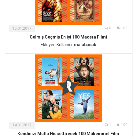
0
100
15.01.2017
Gelmiş Geçmiş En iyi 100 Macera Filmi
Kültür
ve
Ekleyen Kullanıcı:
malabacak
Sanat
1
100
14.01.2017
Kendinizi Mutlu Hissettirecek 100 Mükemmel Film
Kültür