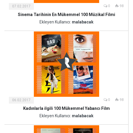
0
98
07.02.2017
Sinema Tarihinin En Mükemmel 100 Müzikal Filmi
Kültür
ve
Ekleyen Kullanıcı:
malabacak
Sanat
0
98
06.02.2017
Kadınlarla ilgili 100 Mükemmel Yabancı Film
Kültür
ve
Ekleyen Kullanıcı:
malabacak
Sanat