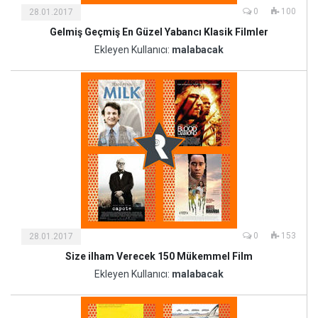
0
100
28.01.2017
Gelmiş Geçmiş En Güzel Yabancı Klasik Filmler
Kültür
ve
Ekleyen Kullanıcı:
malabacak
Sanat
0
153
28.01.2017
Size ilham Verecek 150 Mükemmel Film
Kültür
ve
Ekleyen Kullanıcı:
malabacak
Sanat