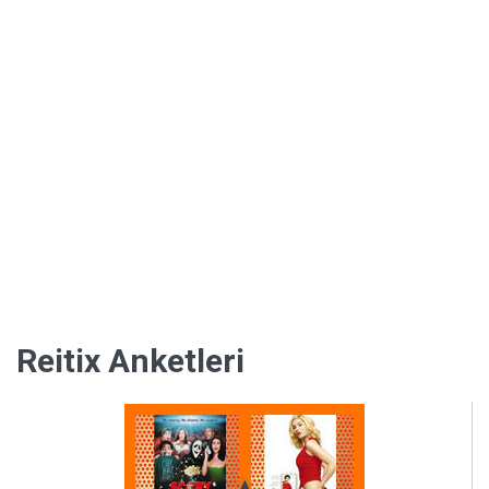
Kültür
Reitix Anketleri
ve
Sanat