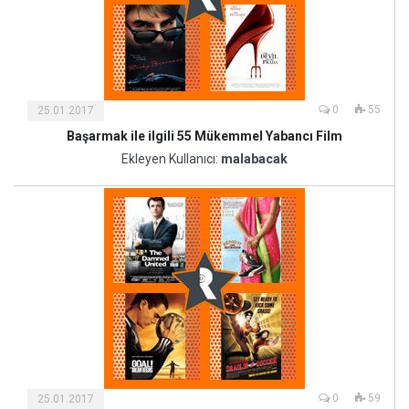
0
55
25.01.2017
Başarmak ile ilgili 55 Mükemmel Yabancı Film
Kültür
ve
Ekleyen Kullanıcı:
malabacak
Sanat
0
59
25.01.2017