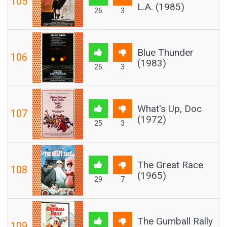
105
L.A. (1985)
26
3
Blue Thunder
106
(1983)
26
3
What's Up, Doc
107
(1972)
25
3
The Great Race
108
(1965)
29
7
The Gumball Rally
109