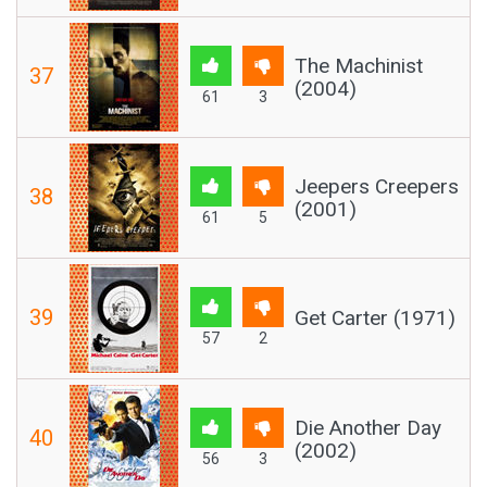
The Machinist
37
(2004)
61
3
Jeepers Creepers
38
(2001)
61
5
39
Get Carter (1971)
57
2
Die Another Day
40
(2002)
56
3