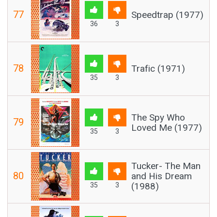
77
Speedtrap (1977)
36
3
78
Trafic (1971)
35
3
The Spy Who
79
Loved Me (1977)
35
3
Tucker- The Man
80
and His Dream
(1988)
35
3