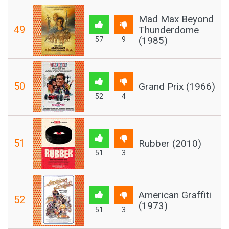
Mad Max Beyond
49
Thunderdome
(1985)
57
9
50
Grand Prix (1966)
52
4
51
Rubber (2010)
51
3
American Graffiti
52
(1973)
51
3