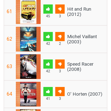
Hit and Run
61
(2012)
45
3
Michel Vaillant
62
(2003)
42
2
Speed Racer
63
(2008)
42
3
64
O' Horten (2007)
41
3