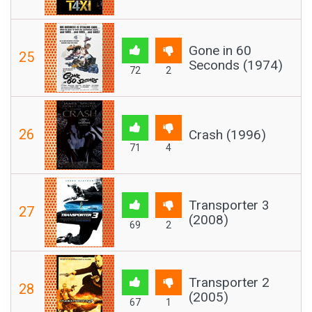
Gone in 60
25
Seconds (1974)
72
2
26
Crash (1996)
71
4
Transporter 3
27
(2008)
69
2
Transporter 2
28
(2005)
67
1