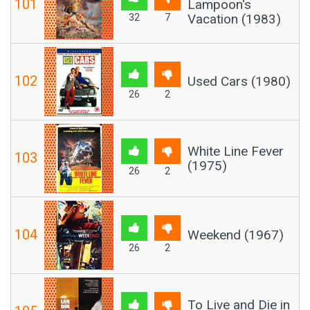
101
Lampoon's
Vacation (1983)
32
7
102
Used Cars (1980)
26
2
White Line Fever
103
(1975)
26
2
104
Weekend (1967)
26
2
To Live and Die in