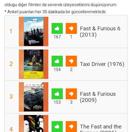
olduğu diğer filmleri de severek izleyeceklerini düşünüyorum.
* Anket puanları her 30 dakikada bir güncellenmektedir.
Fast & Furious 6
1
(2013)
167
1
2
Taxi Driver (1976)
154
2
Fast & Furious
3
(2009)
153
3
The Fast and the
4