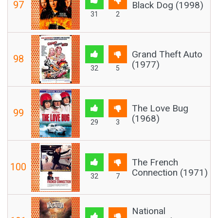
97
Black Dog (1998)
31
2
Grand Theft Auto
98
(1977)
32
5
The Love Bug
99
(1968)
29
3
The French
100
Connection (1971)
32
7
National