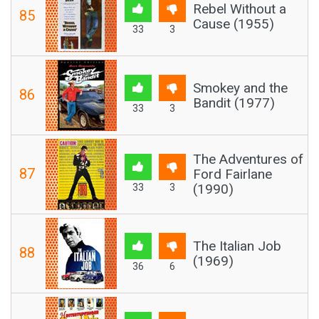
Rebel Without a
85
Cause (1955)
33
3
Smokey and the
86
Bandit (1977)
33
3
The Adventures of
87
Ford Fairlane
(1990)
33
3
The Italian Job
88
(1969)
36
6