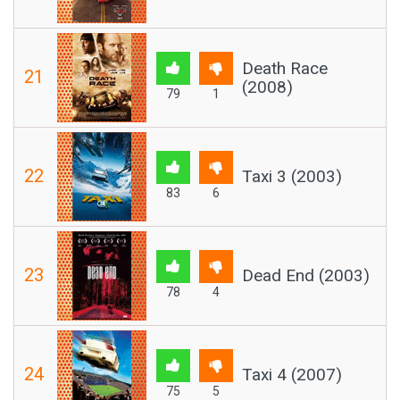
Death Race
21
(2008)
79
1
22
Taxi 3 (2003)
83
6
23
Dead End (2003)
78
4
24
Taxi 4 (2007)
75
5