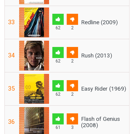
33
Redline (2009)
62
2
34
Rush (2013)
62
2
35
Easy Rider (1969)
62
2
Flash of Genius
36
(2008)
61
3