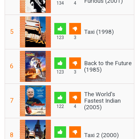
Furious (2001)
134
4
5
Taxi (1998)
123
3
Back to the Future
6
(1985)
123
3
The World's
7
Fastest Indian
(2005)
122
4
8
Taxi 2 (2000)