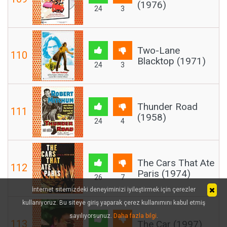
(1976)
24
3
Two-Lane
110
Blacktop (1971)
24
3
Thunder Road
111
(1958)
24
4
The Cars That Ate
112
Paris (1974)
26
7
İnternet sitemizdeki deneyiminizi iyileştirmek için çerezler
kullanıyoruz. Bu siteye giriş yaparak çerez kullanımını kabul etmiş
sayılıyorsunuz.
Daha fazla bilgi
.
113
The Car (1997)