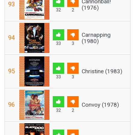
Cannonball!
93
(1976)
32
2
Carnapping
94
(1980)
33
3
95
Christine (1983)
33
3
96
Convoy (1978)
32
2