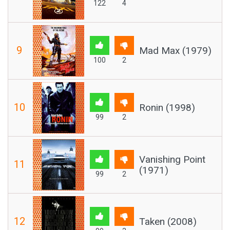
122
4
9
Mad Max (1979)
100
2
10
Ronin (1998)
99
2
Vanishing Point
11
(1971)
99
2
12
Taken (2008)