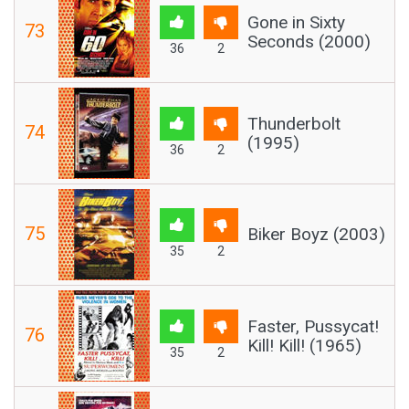
Gone in Sixty
73
Seconds (2000)
36
2
Thunderbolt
74
(1995)
36
2
75
Biker Boyz (2003)
35
2
Faster, Pussycat!
76
Kill! Kill! (1965)
35
2