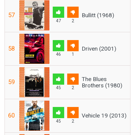
57
Bullitt (1968)
47
2
58
Driven (2001)
46
1
The Blues
59
Brothers (1980)
45
2
60
Vehicle 19 (2013)
45
2