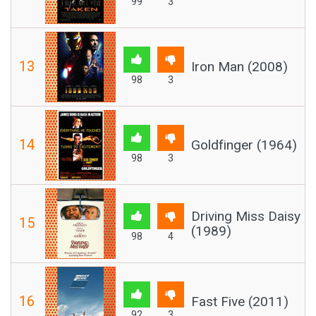
99
3
13
Iron Man (2008)
98
3
14
Goldfinger (1964)
98
3
Driving Miss Daisy
15
(1989)
98
4
16
Fast Five (2011)
92
3