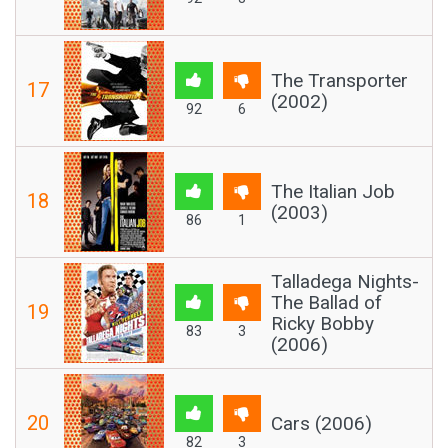
The Transporter
17
(2002)
92
6
The Italian Job
18
(2003)
86
1
Talladega Nights-
The Ballad of
19
Ricky Bobby
83
3
(2006)
20
Cars (2006)
82
3