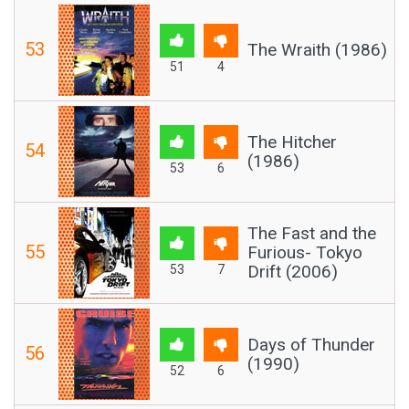
53
The Wraith (1986)
51
4
The Hitcher
54
(1986)
53
6
The Fast and the
55
Furious- Tokyo
Drift (2006)
53
7
Days of Thunder
56
(1990)
52
6