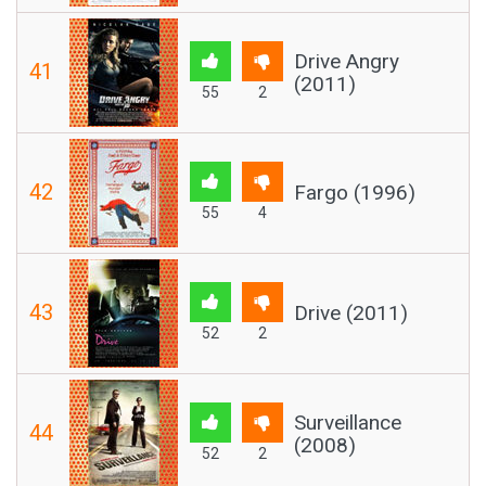
Drive Angry
41
(2011)
55
2
42
Fargo (1996)
55
4
43
Drive (2011)
52
2
Surveillance
44
(2008)
52
2