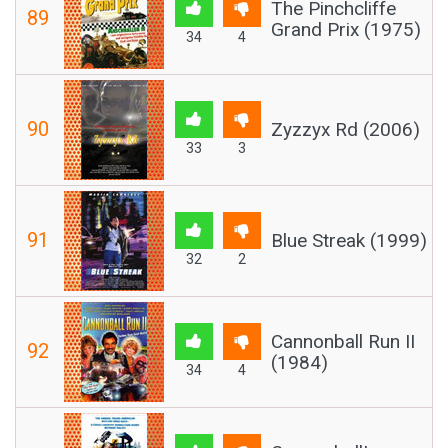
The Pinchcliffe
89
Grand Prix (1975)
34
4
90
Zyzzyx Rd (2006)
33
3
91
Blue Streak (1999)
32
2
Cannonball Run II
92
(1984)
34
4