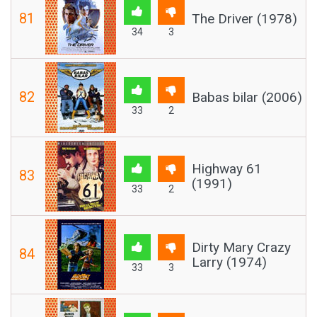
81
The Driver (1978)
34
3
82
Babas bilar (2006)
33
2
Highway 61
83
(1991)
33
2
Dirty Mary Crazy
84
Larry (1974)
33
3