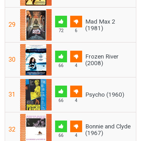
Mad Max 2
29
(1981)
72
6
Frozen River
30
(2008)
66
4
31
Psycho (1960)
66
4
Bonnie and Clyde
32
(1967)
66
4