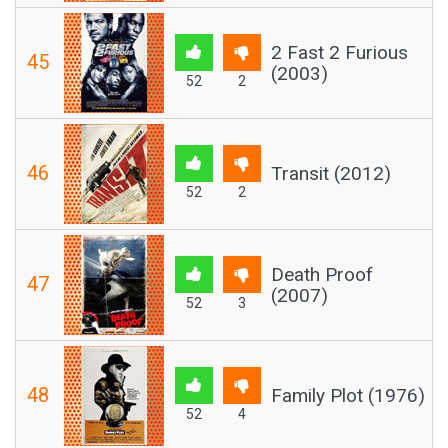
2 Fast 2 Furious
45
(2003)
52
2
46
Transit (2012)
52
2
Death Proof
47
(2007)
52
3
48
Family Plot (1976)
52
4