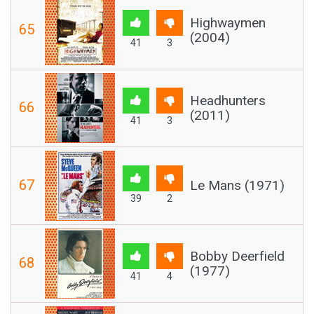
Highwaymen
65
(2004)
41
3
Headhunters
66
(2011)
41
3
67
Le Mans (1971)
39
2
Bobby Deerfield
68
(1977)
41
4