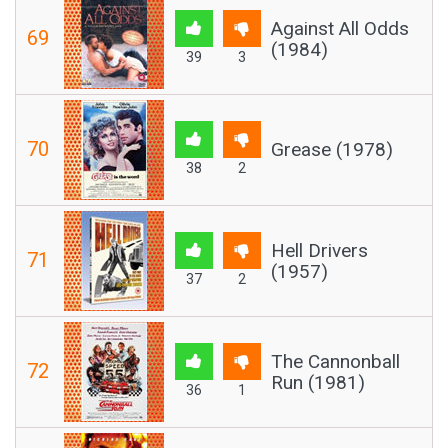
Against All Odds
69
(1984)
39
3
70
Grease (1978)
38
2
Hell Drivers
71
(1957)
37
2
The Cannonball
72
Run (1981)
36
1