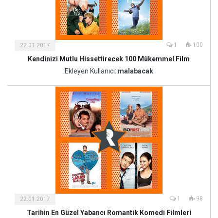
1
100
22.01.2017
Kendinizi Mutlu Hissettirecek 100 Mükemmel Film
Kültür
ve
Ekleyen Kullanıcı:
malabacak
Sanat
1
98
22.01.2017
Tarihin En Güzel Yabancı Romantik Komedi Filmleri
Kültür