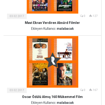
0
127
03.02.2017
Mavi Ekran Verdiren Absürd Filmler
Kültür
ve
Ekleyen Kullanıcı:
malabacak
Sanat
0
167
03.02.2017
Oscar Ödülü Almış 160 Mükemmel Film
Kültür
ve
Ekleyen Kullanıcı:
malabacak