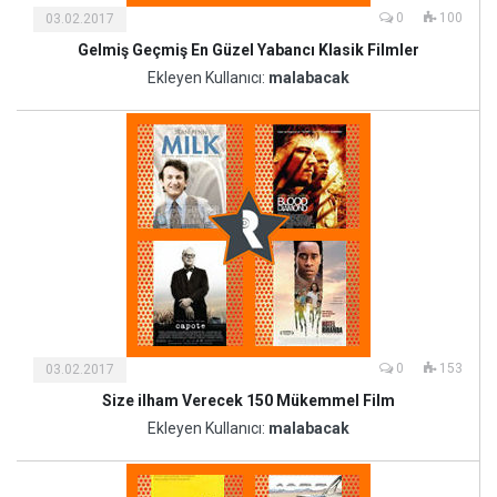
0
100
03.02.2017
Gelmiş Geçmiş En Güzel Yabancı Klasik Filmler
Kültür
ve
Ekleyen Kullanıcı:
malabacak
Sanat
0
153
03.02.2017
Size ilham Verecek 150 Mükemmel Film
Kültür
ve
Ekleyen Kullanıcı:
malabacak
Sanat