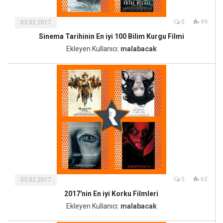
0
99
03.02.2017
Sinema Tarihinin En iyi 100 Bilim Kurgu Filmi
Kültür
ve
Ekleyen Kullanıcı:
malabacak
Sanat
0
62
03.02.2017
2017'nin En iyi Korku Filmleri
Kültür
ve
Ekleyen Kullanıcı:
malabacak
Sanat