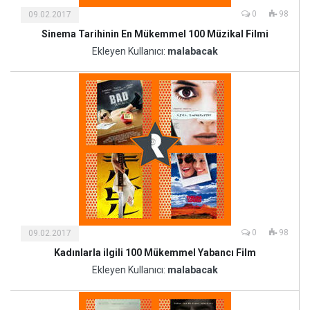
0
98
09.02.2017
Sinema Tarihinin En Mükemmel 100 Müzikal Filmi
Kültür
ve
Ekleyen Kullanıcı:
malabacak
Sanat
0
98
09.02.2017
Kadınlarla ilgili 100 Mükemmel Yabancı Film
Kültür
ve
Ekleyen Kullanıcı:
malabacak
Sanat