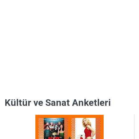
Kültür
Kültür ve Sanat Anketleri
ve
Sanat