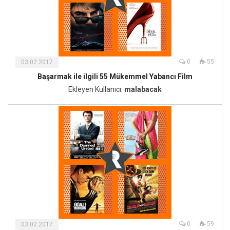
0
55
03.02.2017
Başarmak ile ilgili 55 Mükemmel Yabancı Film
Kültür
ve
Ekleyen Kullanıcı:
malabacak
Sanat
0
59
03.02.2017