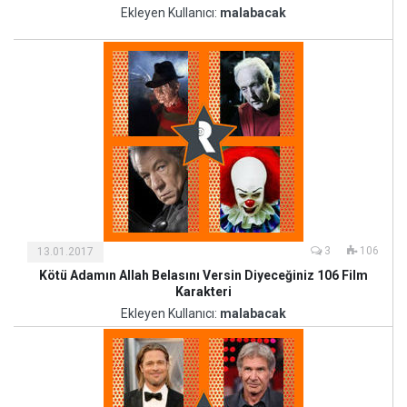
ve
Ekleyen Kullanıcı:
malabacak
Sanat
3
106
13.01.2017
Kötü Adamın Allah Belasını Versin Diyeceğiniz 106 Film
Kültür
Karakteri
ve
Ekleyen Kullanıcı:
malabacak
Sanat