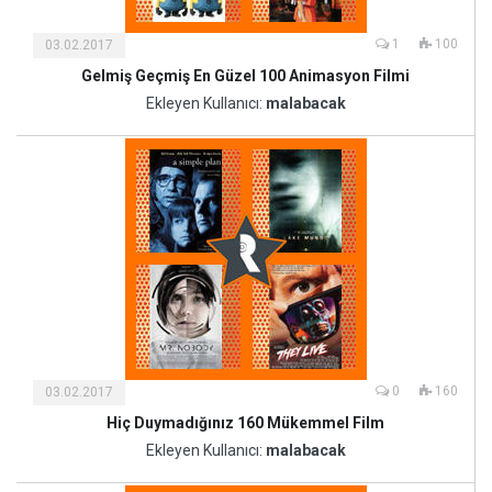
1
100
03.02.2017
Gelmiş Geçmiş En Güzel 100 Animasyon Filmi
Kültür
ve
Ekleyen Kullanıcı:
malabacak
Sanat
0
160
03.02.2017
Hiç Duymadığınız 160 Mükemmel Film
Kültür
ve
Ekleyen Kullanıcı:
malabacak
Sanat