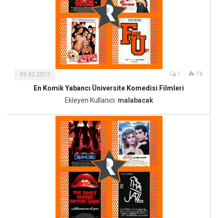
1
76
09.02.2017
En Komik Yabancı Üniversite Komedisi Filmleri
Kültür
ve
Ekleyen Kullanıcı:
malabacak
Sanat