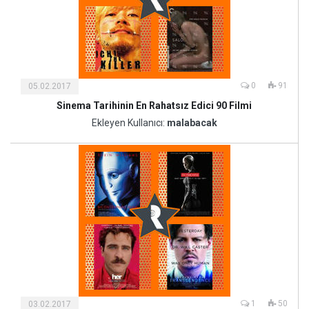
0
91
05.02.2017
Sinema Tarihinin En Rahatsız Edici 90 Filmi
Kültür
ve
Ekleyen Kullanıcı:
malabacak
Sanat
1
50
03.02.2017