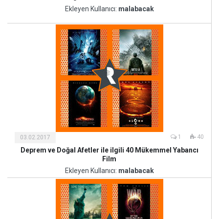
ve
Ekleyen Kullanıcı:
malabacak
Sanat
1
40
03.02.2017
Deprem ve Doğal Afetler ile ilgili 40 Mükemmel Yabancı
Kültür
Film
ve
Ekleyen Kullanıcı:
malabacak
Sanat