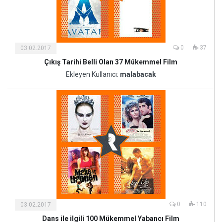
0
37
03.02.2017
Çıkış Tarihi Belli Olan 37 Mükemmel Film
Kültür
ve
Ekleyen Kullanıcı:
malabacak
Sanat
0
110
03.02.2017
Dans ile ilgili 100 Mükemmel Yabancı Film
Kültür