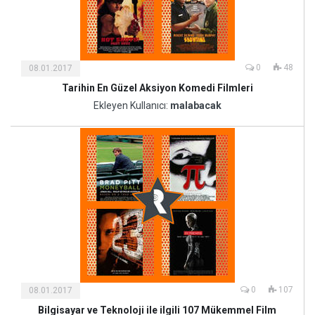
0
48
08.01.2017
Tarihin En Güzel Aksiyon Komedi Filmleri
Kültür
ve
Ekleyen Kullanıcı:
malabacak
Sanat
0
107
08.01.2017
Bilgisayar ve Teknoloji ile ilgili 107 Mükemmel Film
Kültür