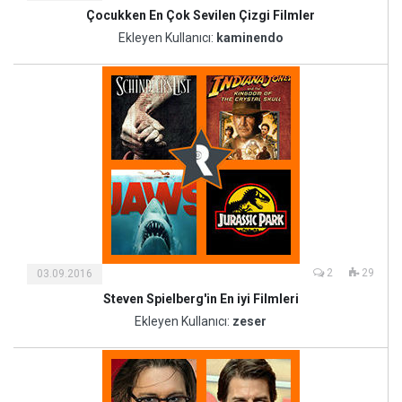
Çocukken En Çok Sevilen Çizgi Filmler
Kültür
ve
Ekleyen Kullanıcı:
kaminendo
Sanat
2
29
03.09.2016
Steven Spielberg'in En iyi Filmleri
Kültür
ve
Ekleyen Kullanıcı:
zeser
Sanat