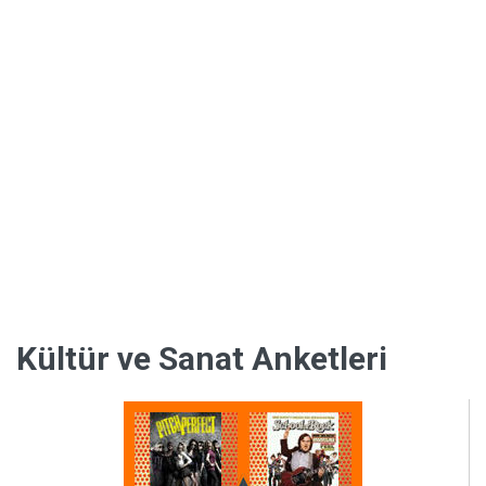
Kültür
Kültür ve Sanat Anketleri
ve
Sanat