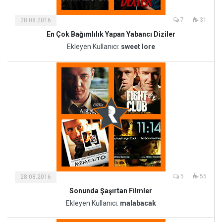
7
31
28.08.2016
En Çok Bağımlılık Yapan Yabancı Diziler
Kültür
ve
Ekleyen Kullanıcı:
sweet lore
Sanat
5
55
28.08.2016
Sonunda Şaşırtan Filmler
Kültür
ve
Ekleyen Kullanıcı:
malabacak
Sanat