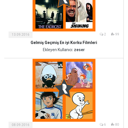
2
99
13.09.2016
Gelmiş Geçmiş En iyi Korku Filmleri
Kültür
ve
Ekleyen Kullanıcı:
zeser
Sanat
6
80
08.09.2016