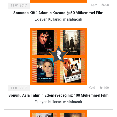
2
50
11.01.2017
Sonunda Kötü Adamın Kazandığı 50 Mükemmel Film
Kültür
ve
Ekleyen Kullanıcı:
malabacak
Sanat
0
100
11.01.2017
Sonunu Asla Tahmin Edemeyeceğiniz 100 Mükemmel Film
Kültür
ve
Ekleyen Kullanıcı:
malabacak
Sanat