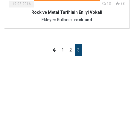
13
38
19.08.2016
Rock ve Metal Tarihinin En İyi Vokali
Ekleyen Kullanıcı:
rockland
1
2
3