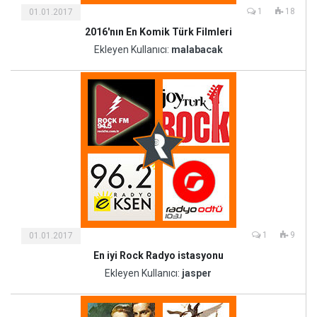
1
18
01.01.2017
2016'nın En Komik Türk Filmleri
Kültür
ve
Ekleyen Kullanıcı:
malabacak
Sanat
1
9
01.01.2017
En iyi Rock Radyo istasyonu
Kültür
ve
Ekleyen Kullanıcı:
jasper
Sanat