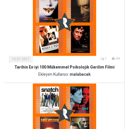
1
99
10.01.2017
Tarihin En iyi 100 Mükemmel Psikolojik Gerilim Filmi
Kültür
ve
Ekleyen Kullanıcı:
malabacak
Sanat