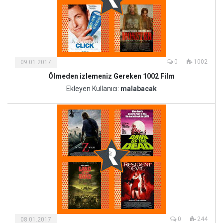
0
1002
09.01.2017
Ölmeden izlemeniz Gereken 1002 Film
Kültür
ve
Ekleyen Kullanıcı:
malabacak
Sanat
0
244
08.01.2017