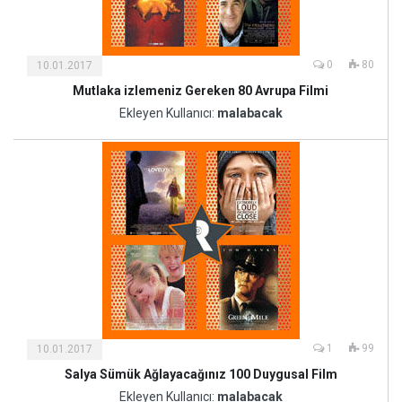
0
80
10.01.2017
Mutlaka izlemeniz Gereken 80 Avrupa Filmi
Kültür
ve
Ekleyen Kullanıcı:
malabacak
Sanat
1
99
10.01.2017
Salya Sümük Ağlayacağınız 100 Duygusal Film
Kültür
ve
Ekleyen Kullanıcı:
malabacak