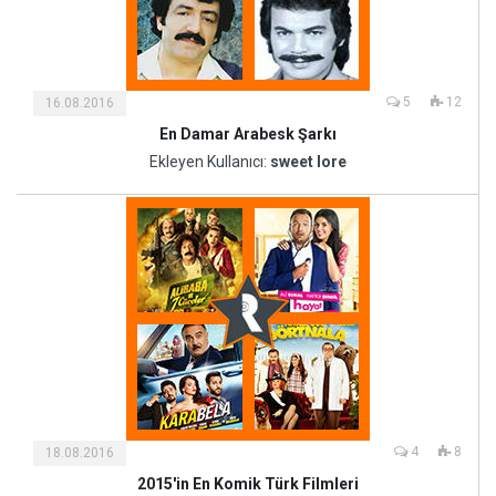
5
12
16.08.2016
En Damar Arabesk Şarkı
Kültür
ve
Ekleyen Kullanıcı:
sweet lore
Sanat
4
8
18.08.2016
2015'in En Komik Türk Filmleri
Kültür