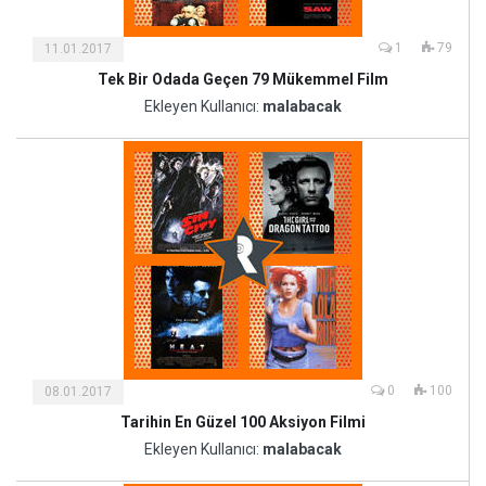
1
79
11.01.2017
Tek Bir Odada Geçen 79 Mükemmel Film
Kültür
ve
Ekleyen Kullanıcı:
malabacak
Sanat
0
100
08.01.2017
Tarihin En Güzel 100 Aksiyon Filmi
Kültür
ve
Ekleyen Kullanıcı:
malabacak
Sanat