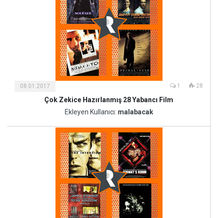
1
28
08.01.2017
Çok Zekice Hazırlanmış 28 Yabancı Film
Kültür
ve
Ekleyen Kullanıcı:
malabacak
Sanat