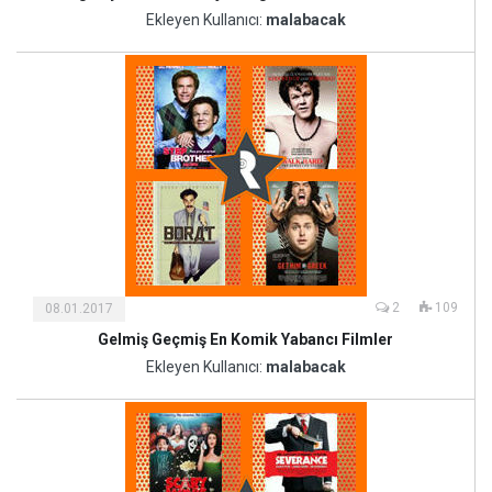
ve
Ekleyen Kullanıcı:
malabacak
Sanat
2
109
08.01.2017
Gelmiş Geçmiş En Komik Yabancı Filmler
Kültür
ve
Ekleyen Kullanıcı:
malabacak
Sanat