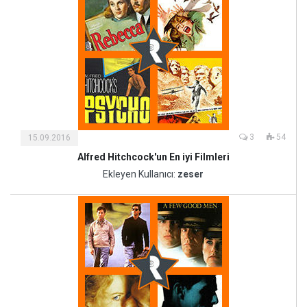
3
54
15.09.2016
Alfred Hitchcock'un En iyi Filmleri
Kültür
ve
Ekleyen Kullanıcı:
zeser
Sanat