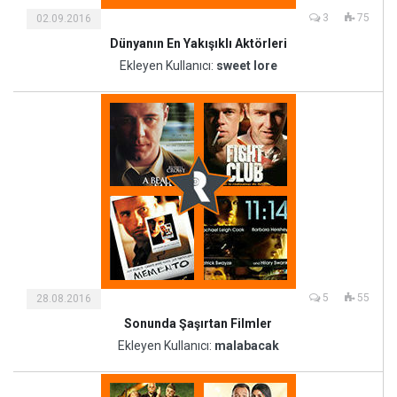
3
75
02.09.2016
Dünyanın En Yakışıklı Aktörleri
Kültür
ve
Ekleyen Kullanıcı:
sweet lore
Sanat
5
55
28.08.2016
Sonunda Şaşırtan Filmler
Kültür
ve
Ekleyen Kullanıcı:
malabacak
Sanat