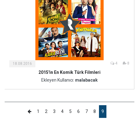
4
8
18.08.2016
2015'in En Komik Türk Filmleri
Ekleyen Kullanıcı:
malabacak
1
2
3
4
5
6
7
8
9