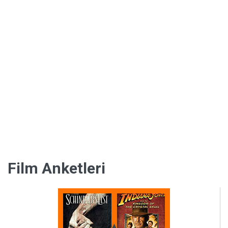
Kültür
Film Anketleri
ve
Sanat