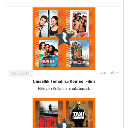
Sanat
0
22
19.03.2017
Cinsellik Temalı 25 Komedi Filmi
Kültür
ve
Ekleyen Kullanıcı:
malabacak
Sanat