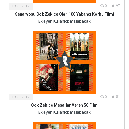
0
97
19.03.2017
Senaryosu Çok Zekice Olan 100 Yabancı Korku Filmi
Kültür
ve
Ekleyen Kullanıcı:
malabacak
Sanat
0
51
19.03.2017
Çok Zekice Mesajlar Veren 50 Film
Kültür
ve
Ekleyen Kullanıcı:
malabacak
Sanat