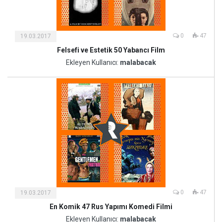
0
47
19.03.2017
Felsefi ve Estetik 50 Yabancı Film
Kültür
ve
Ekleyen Kullanıcı:
malabacak
Sanat
0
47
19.03.2017
En Komik 47 Rus Yapımı Komedi Filmi
Kültür
ve
Ekleyen Kullanıcı:
malabacak