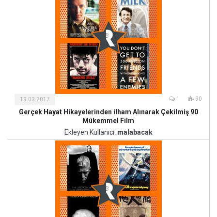
1
90
19.03.2017
Gerçek Hayat Hikayelerinden ilham Alınarak Çekilmiş 90
Kültür
Mükemmel Film
ve
Ekleyen Kullanıcı:
malabacak
Sanat