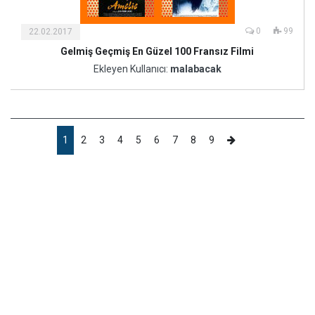
0
99
22.02.2017
Gelmiş Geçmiş En Güzel 100 Fransız Filmi
Ekleyen Kullanıcı:
malabacak
1
2
3
4
5
6
7
8
9