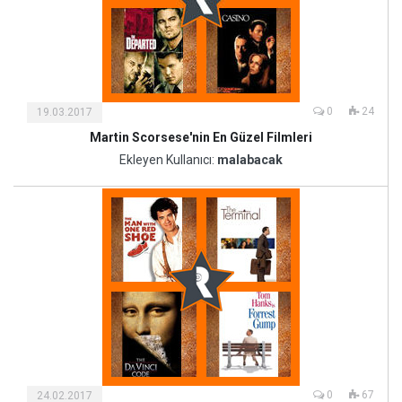
0
24
19.03.2017
Martin Scorsese'nin En Güzel Filmleri
Kültür
ve
Ekleyen Kullanıcı:
malabacak
Sanat
0
67
24.02.2017