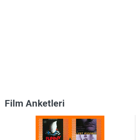
Kültür
Film Anketleri
ve
Sanat