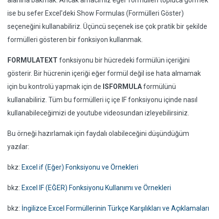
alanına bakmak. Ancak amacımız eğer formülleri topluca görmek
ise bu sefer Excel'deki Show Formulas (Formülleri Göster)
seçeneğini kullanabiliriz. Üçüncü seçenek ise çok pratik bir şekilde
formülleri gösteren bir fonksiyon kullanmak.
FORMULATEXT
fonksiyonu bir hücredeki formülün içeriğini
gösterir. Bir hücrenin içeriği eğer formül değil ise hata almamak
için bu kontrolü yapmak için de
ISFORMULA
formülünü
kullanabiliriz. Tüm bu formülleri iç içe IF fonksiyonu içinde nasıl
kullanabileceğimizi de youtube videosundan izleyebilirsiniz.
Bu örneği hazırlamak için faydalı olabileceğini düşündüğüm
yazılar:
bkz:
Excel if (Eğer) Fonksiyonu ve Örnekleri
bkz:
Excel IF (EĞER) Fonksiyonu Kullanımı ve Örnekleri
bkz:
İngilizce Excel Formüllerinin Türkçe Karşılıkları ve Açıklamaları