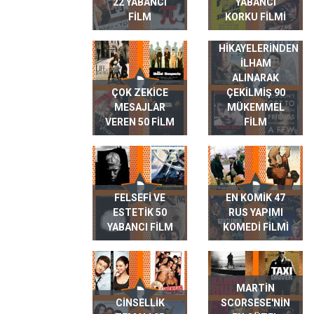
22 YABANCI
YABANCI
FILM
KORKU FILMI
GERÇEK HAYAT
HIKAYELERINDEN
ILHAM
ALINARAK
ÇOK ZEKICE
ÇEKILMIŞ 90
MESAJLAR
MÜKEMMEL
VEREN 50 FILM
FILM
FELSEFI VE
EN KOMIK 47
ESTETIK 50
RUS YAPIMI
YABANCI FILM
KOMEDI FILMI
MARTIN
CINSELLIK
SCORSESE'NIN