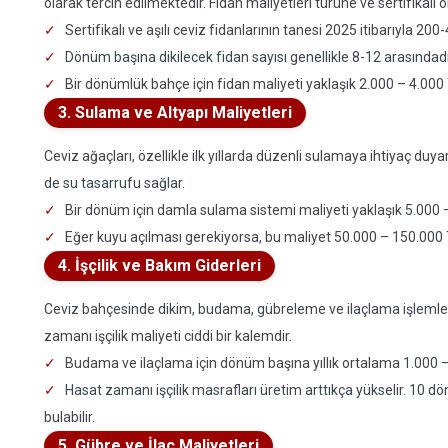
olarak tercih edilmektedir. Fidan maliyetleri türüne ve sertifikalı 
Sertifikalı ve aşılı ceviz fidanlarının tanesi 2025 itibarıyla 2
Dönüm başına dikilecek fidan sayısı genellikle 8-12 arasındad
Bir dönümlük bahçe için fidan maliyeti yaklaşık 2.000 – 4.000 T
3. Sulama ve Altyapı Maliyetleri
Ceviz ağaçları, özellikle ilk yıllarda düzenli sulamaya ihtiyaç d
de su tasarrufu sağlar.
Bir dönüm için damla sulama sistemi maliyeti yaklaşık 5.000 –
Eğer kuyu açılması gerekiyorsa, bu maliyet 50.000 – 150.000 TL
4. İşçilik ve Bakım Giderleri
Ceviz bahçesinde dikim, budama, gübreleme ve ilaçlama işlemleri içi
zamanı işçilik maliyeti ciddi bir kalemdir.
Budama ve ilaçlama için dönüm başına yıllık ortalama 1.000 –
Hasat zamanı işçilik masrafları üretim arttıkça yükselir. 10 dönü
bulabilir.
5. Gübre ve İlaç Maliyetleri