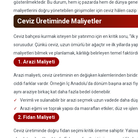
gösterilmektedir. Bu durum, hem iç pazarda hem de dünya genelin
maliyetlerini doğru yönetebilen girişimciler için ceviz hâlen cazip
Ceviz Üretiminde Maliyetler
Ceviz bahçesi kurmak isteyen bir yatırımcı için en kritik soru, “ilk 
sorusudur. Çünkü ceviz, uzun ömürlü bir ağaçtır ve ilk yıllarda yapı
maliyetleri bilmek ve planlamak, kârlılığı belirleyen temel faktörd
1. Arazi Maliyeti
Arazi maliyeti, ceviz üretiminin en değişken kalemlerinden biridir. 
ciddi farklar vardır. Örneğin İç Anadolu’da dönüm başına arazi 
aynı araziye birkaç kat daha fazla bedel ödenebilir.
Verimli ve sulanabilir bir arazi seçmek uzun vadede daha düş
Arazi eğimi ve toprak yapısı da masrafları etkiler; düz ve işleneb
2. Fidan Maliyeti
Ceviz üretiminde doğru fidan seçimi kritik öneme sahiptir. Yalova,