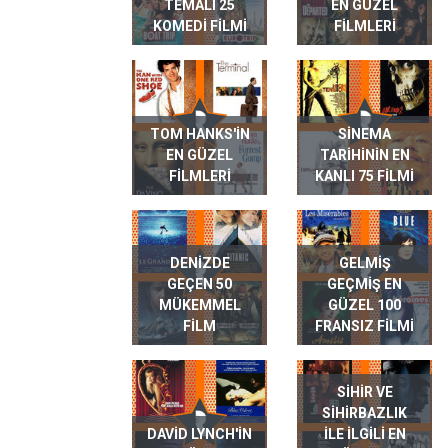
TEMALI 25
EN GÜZEL
KOMEDI FILMI
FILMLERI
TOM HANKS'IN
SINEMA
EN GÜZEL
TARIHININ EN
FILMLERI
KANLI 75 FILMI
DENIZDE
GELMIŞ
GEÇEN 50
GEÇMIŞ EN
MÜKEMMEL
GÜZEL 100
FILM
FRANSIZ FILMI
SIHIR VE
SIHIRBAZLIK
DAVID LYNCH'IN
ILE ILGILI EN