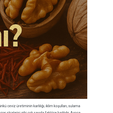
ü ceviz üretiminin karlılığı; iklim koşulları, sulama
pazar stratejisi gibi çok sayıda faktöre bağlıdır. Ayrıca