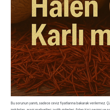
Bu sorunun yanıtı, sadece ceviz fiyatlarına bakarak verilemez. Çünk
imkânları, arazi maliyetleri, işçilik giderleri, fidan türü seçimi ve 