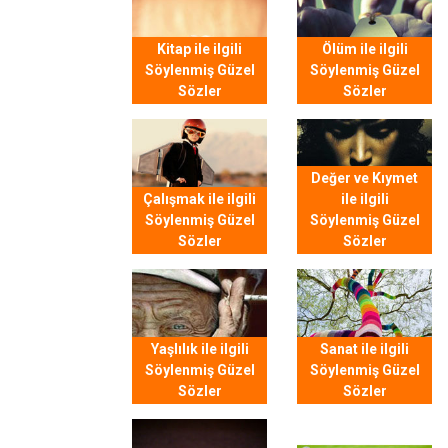
Kitap ile ilgili
Ölüm ile ilgili
Söylenmiş Güzel
Söylenmiş Güzel
Sözler
Sözler
Değer ve Kıymet
Çalışmak ile ilgili
ile ilgili
Söylenmiş Güzel
Söylenmiş Güzel
Sözler
Sözler
Yaşlılık ile ilgili
Sanat ile ilgili
Söylenmiş Güzel
Söylenmiş Güzel
Sözler
Sözler