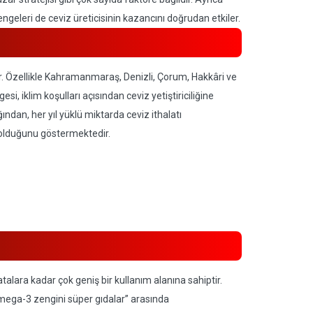
engeleri de ceviz üreticisinin kazancını doğrudan etkiler.
ır. Özellikle Kahramanmaraş, Denizli, Çorum, Hakkâri ve
si, iklim koşulları açısından ceviz yetiştiriciliğine
ndan, her yıl yüklü miktarda ceviz ithalatı
p olduğunu göstermektedir.
alara kadar çok geniş bir kullanım alanına sahiptir.
 “omega-3 zengini süper gıdalar” arasında