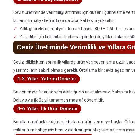
Ceviz üretiminde verimliliği artırmak için düzenli gübreleme ve za
kullanımı maliyetleri artırsa da ürün kalitesini yükseltir.
Yıllık gübreleme maliyeti dönüm başına 800 – 1.500 TL civarın
Zararlılar için kullanılan ilaçlama giderleri de yıllık ortalama 50
Ceviz Üretiminde Verimlilik ve Yıllara 
Ceviz, dikildikten sonra ilk yıllarda ürün vermeyen ama uzun vade
yatırımcıların sabırlı olması gerekir. Ortalama bir ceviz ağacının ve
1-3. Yıllar: Yatırım Dönemi
Bu dönemde fidanlar yeni dikildiği için ürün alınmaz. Yalnızca b
Dolayısıyla ilk üç yıl tamamen masraf dönemidir.
4-6. Yıllar: İlk Ürün Dönemi
Bu yıllarda ağaçlar küçük miktarlarda ürün vermeye başlar. Ortala
miktar tüm bahçe için henüz ciddi bir gelir oluşturmaz, ama masra