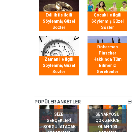
Evlilik ile ilgili
Çocuk ile ilgili
Söylenmiş Güzel
Söylenmiş Güzel
Sözler
Sözler
Doberman
Pinscher
Zaman ile ilgili
Hakkında Tüm
Söylenmiş Güzel
Bilmeniz
Sözler
Gerekenler
POPÜLER ANKETLER
SIZE
SENARYOSU
GERÇEKLERI
ÇOK ZEKICE
SORGULATACAK
OLAN 100