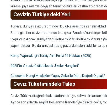
küresel piyasalarda değişen tarım politikaları ve ithalat-ihracat d
Cevizin Türkiye’deki Yeri
Türkiye, dünya ceviz üretiminde ilk 5 ülke arasında yer almaktad
Bursa gibi iller ceviz üretiminde öne çıkar. Anadolu’nun birçok bölge
uygundur. Ancak Türkiye’de tüketim miktarı üretim miktarını aştığı
yapılmaktadır. Bu durum, aslında iç pazarda halen ciddi bir tale
Kamp Yapmak İçin Türkiye’nin En İyi 15 Noktası (2025)
2025’te Vizesiz Gidilebilecek Ülkeler Hangileri?
Gelecekte Hangi Meslekler Yapay Zeka ile Daha Değerli Olacak?
Ceviz Tüketimindeki Talep
Ceviz, Türk mutfağında baklavadan böreğe, kahvaltılıklardan salat
Ayrıca son yıllarda sağlıklı beslenme trendleriyle birlikte ceviz,