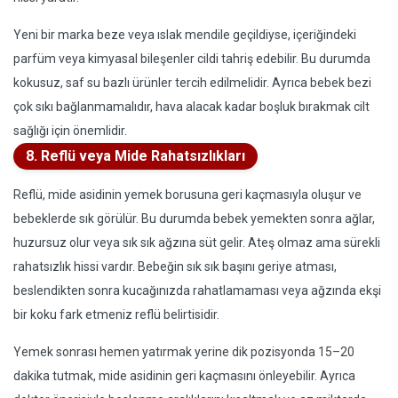
Yeni bir marka beze veya ıslak mendile geçildiyse, içeriğindeki
parfüm veya kimyasal bileşenler cildi tahriş edebilir. Bu durumda
kokusuz, saf su bazlı ürünler tercih edilmelidir. Ayrıca bebek bezi
çok sıkı bağlanmamalıdır, hava alacak kadar boşluk bırakmak cilt
sağlığı için önemlidir.
8. Reflü veya Mide Rahatsızlıkları
Reflü, mide asidinin yemek borusuna geri kaçmasıyla oluşur ve
bebeklerde sık görülür. Bu durumda bebek yemekten sonra ağlar,
huzursuz olur veya sık sık ağzına süt gelir. Ateş olmaz ama sürekli
rahatsızlık hissi vardır. Bebeğin sık sık başını geriye atması,
beslendikten sonra kucağınızda rahatlamaması veya ağzında ekşi
bir koku fark etmeniz reflü belirtisidir.
Yemek sonrası hemen yatırmak yerine dik pozisyonda 15–20
dakika tutmak, mide asidinin geri kaçmasını önleyebilir. Ayrıca