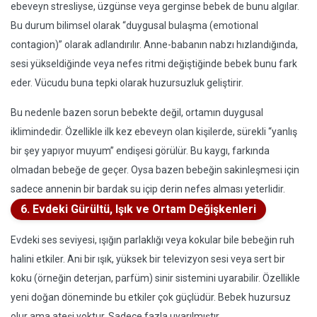
ebeveyn stresliyse, üzgünse veya gerginse bebek de bunu algılar.
Bu durum bilimsel olarak “duygusal bulaşma (emotional
contagion)” olarak adlandırılır. Anne-babanın nabzı hızlandığında,
sesi yükseldiğinde veya nefes ritmi değiştiğinde bebek bunu fark
eder. Vücudu buna tepki olarak huzursuzluk geliştirir.
Bu nedenle bazen sorun bebekte değil, ortamın duygusal
iklimindedir. Özellikle ilk kez ebeveyn olan kişilerde, sürekli “yanlış
bir şey yapıyor muyum” endişesi görülür. Bu kaygı, farkında
olmadan bebeğe de geçer. Oysa bazen bebeğin sakinleşmesi için
sadece annenin bir bardak su içip derin nefes alması yeterlidir.
6. Evdeki Gürültü, Işık ve Ortam Değişkenleri
Evdeki ses seviyesi, ışığın parlaklığı veya kokular bile bebeğin ruh
halini etkiler. Ani bir ışık, yüksek bir televizyon sesi veya sert bir
koku (örneğin deterjan, parfüm) sinir sistemini uyarabilir. Özellikle
yeni doğan döneminde bu etkiler çok güçlüdür. Bebek huzursuz
olur ama ateşi yoktur. Sadece fazla uyarılmıştır.