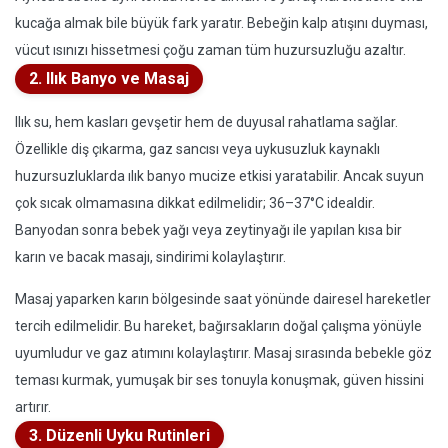
kucağa almak bile büyük fark yaratır. Bebeğin kalp atışını duyması,
vücut ısınızı hissetmesi çoğu zaman tüm huzursuzluğu azaltır.
2. Ilık Banyo ve Masaj
Ilık su, hem kasları gevşetir hem de duyusal rahatlama sağlar.
Özellikle diş çıkarma, gaz sancısı veya uykusuzluk kaynaklı
huzursuzluklarda ılık banyo mucize etkisi yaratabilir. Ancak suyun
çok sıcak olmamasına dikkat edilmelidir; 36–37°C idealdir.
Banyodan sonra bebek yağı veya zeytinyağı ile yapılan kısa bir
karın ve bacak masajı, sindirimi kolaylaştırır.
Masaj yaparken karın bölgesinde saat yönünde dairesel hareketler
tercih edilmelidir. Bu hareket, bağırsakların doğal çalışma yönüyle
uyumludur ve gaz atımını kolaylaştırır. Masaj sırasında bebekle göz
teması kurmak, yumuşak bir ses tonuyla konuşmak, güven hissini
artırır.
3. Düzenli Uyku Rutinleri