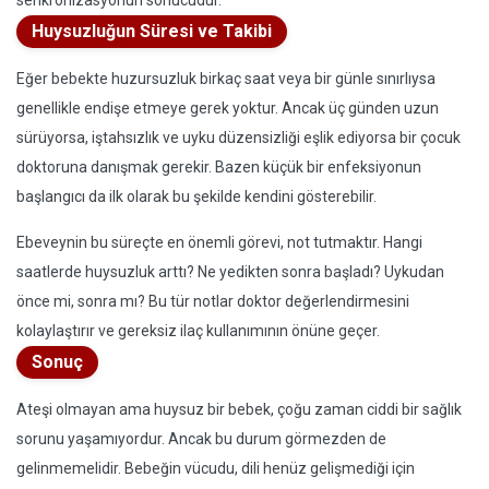
senkronizasyonun sonucudur.
Huysuzluğun Süresi ve Takibi
Eğer bebekte huzursuzluk birkaç saat veya bir günle sınırlıysa
genellikle endişe etmeye gerek yoktur. Ancak üç günden uzun
sürüyorsa, iştahsızlık ve uyku düzensizliği eşlik ediyorsa bir çocuk
doktoruna danışmak gerekir. Bazen küçük bir enfeksiyonun
başlangıcı da ilk olarak bu şekilde kendini gösterebilir.
Ebeveynin bu süreçte en önemli görevi, not tutmaktır. Hangi
saatlerde huysuzluk arttı? Ne yedikten sonra başladı? Uykudan
önce mi, sonra mı? Bu tür notlar doktor değerlendirmesini
kolaylaştırır ve gereksiz ilaç kullanımının önüne geçer.
Sonuç
Ateşi olmayan ama huysuz bir bebek, çoğu zaman ciddi bir sağlık
sorunu yaşamıyordur. Ancak bu durum görmezden de
gelinmemelidir. Bebeğin vücudu, dili henüz gelişmediği için