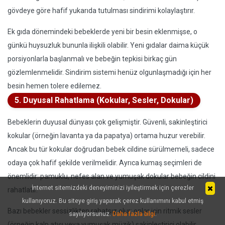
gövdeye göre hafif yukarıda tutulması sindirimi kolaylaştırır.
Ek gıda dönemindeki bebeklerde yeni bir besin eklenmişse, o
günkü huysuzluk bununla ilişkili olabilir. Yeni gıdalar daima küçük
porsiyonlarla başlanmalı ve bebeğin tepkisi birkaç gün
gözlemlenmelidir. Sindirim sistemi henüz olgunlaşmadığı için her
besin hemen tolere edilemez.
5. Duyusal Rahatlama (Kokular, Sesler, Dokular)
Bebeklerin duyusal dünyası çok gelişmiştir. Güvenli, sakinleştirici
kokular (örneğin lavanta ya da papatya) ortama huzur verebilir.
Ancak bu tür kokular doğrudan bebek cildine sürülmemeli, sadece
odaya çok hafif şekilde verilmelidir. Ayrıca kumaş seçimleri de
önemlidir: pamuklu, nefes alan ve yumuşak dokular bebeğin cildini
İnternet sitemizdeki deneyiminizi iyileştirmek için çerezler
rahatlatır.
kullanıyoruz. Bu siteye giriş yaparak çerez kullanımını kabul etmiş
Bazı bebekler sessizlikten rahatsız olur; onlar için ritmik sesler
sayılıyorsunuz.
Daha fazla bilgi
.
(örneğin kalp atışı veya yumuşak müzik) sakinleştirici olabilir.