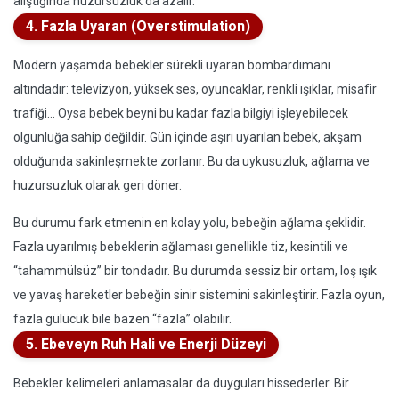
alıştığında huzursuzluk da azalır.
4. Fazla Uyaran (Overstimulation)
Modern yaşamda bebekler sürekli uyaran bombardımanı
altındadır: televizyon, yüksek ses, oyuncaklar, renkli ışıklar, misafir
trafiği... Oysa bebek beyni bu kadar fazla bilgiyi işleyebilecek
olgunluğa sahip değildir. Gün içinde aşırı uyarılan bebek, akşam
olduğunda sakinleşmekte zorlanır. Bu da uykusuzluk, ağlama ve
huzursuzluk olarak geri döner.
Bu durumu fark etmenin en kolay yolu, bebeğin ağlama şeklidir.
Fazla uyarılmış bebeklerin ağlaması genellikle tiz, kesintili ve
“tahammülsüz” bir tondadır. Bu durumda sessiz bir ortam, loş ışık
ve yavaş hareketler bebeğin sinir sistemini sakinleştirir. Fazla oyun,
fazla gülücük bile bazen “fazla” olabilir.
5. Ebeveyn Ruh Hali ve Enerji Düzeyi
Bebekler kelimeleri anlamasalar da duyguları hissederler. Bir