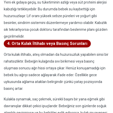
Yeni ek gıdaya geçiş, su tüketiminin azlığı veya süt proteini alerjisi
kabızlığı tetikleyebilir. Bu durumda bebek su kaybettiği için
huzursuzlaşır. Lif oranı yüksek sebze püreleri ve yoğurt gibi
besinler, sindirim sistemini düzenlemeye yardımcı olabilir. Kabızlık
sık tekrarlıyorsa çocuk doktoru tarafından beslenme planı gözden
geçirilmelidir.
4. Orta Kulak İltihabı veya Basınç Sorunları
Orta kulak iltihabı, ateş olmadan da huzursuzluk yapabilen sinsi bir
rahatsızlıktır. Bebeğin kulağında sıvı birikmesi veya basınç
oluşması sonucu ağrı hissi ortaya çıkar. Henüz konuşamadığı için
bebek bu ağrıyı sadece ağlayarak ifade eder. Özellikle gece
uykusunda ağlama atakları belirgindir çünkü yatay pozisyonda
basınç artar.
Kulakla oynamak, saç çekmek, sürekli başını bir yana eğmek gibi
davranışlar dikkat çekici ipuçlarıdır. Bebeğiniz son günlerde soğuk
algınlığı geçirmişse ve bu belirtiler eşlik ediyorsa, kulak muayenesi