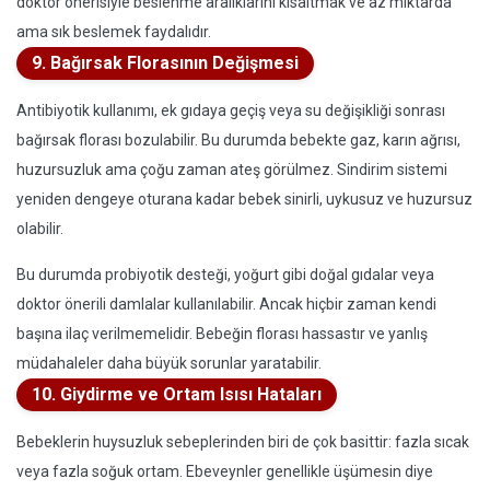
doktor önerisiyle beslenme aralıklarını kısaltmak ve az miktarda
ama sık beslemek faydalıdır.
9. Bağırsak Florasının Değişmesi
Antibiyotik kullanımı, ek gıdaya geçiş veya su değişikliği sonrası
bağırsak florası bozulabilir. Bu durumda bebekte gaz, karın ağrısı,
huzursuzluk ama çoğu zaman ateş görülmez. Sindirim sistemi
yeniden dengeye oturana kadar bebek sinirli, uykusuz ve huzursuz
olabilir.
Bu durumda probiyotik desteği, yoğurt gibi doğal gıdalar veya
doktor önerili damlalar kullanılabilir. Ancak hiçbir zaman kendi
başına ilaç verilmemelidir. Bebeğin florası hassastır ve yanlış
müdahaleler daha büyük sorunlar yaratabilir.
10. Giydirme ve Ortam Isısı Hataları
Bebeklerin huysuzluk sebeplerinden biri de çok basittir: fazla sıcak
veya fazla soğuk ortam. Ebeveynler genellikle üşümesin diye