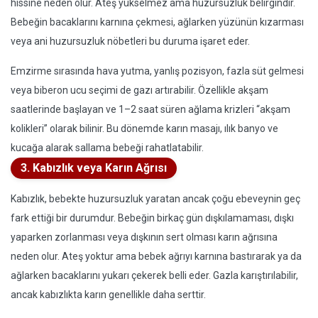
hissine neden olur. Ateş yükselmez ama huzursuzluk belirgindir.
Bebeğin bacaklarını karnına çekmesi, ağlarken yüzünün kızarması
veya ani huzursuzluk nöbetleri bu duruma işaret eder.
Emzirme sırasında hava yutma, yanlış pozisyon, fazla süt gelmesi
veya biberon ucu seçimi de gazı artırabilir. Özellikle akşam
saatlerinde başlayan ve 1–2 saat süren ağlama krizleri “akşam
kolikleri” olarak bilinir. Bu dönemde karın masajı, ılık banyo ve
kucağa alarak sallama bebeği rahatlatabilir.
3. Kabızlık veya Karın Ağrısı
Kabızlık, bebekte huzursuzluk yaratan ancak çoğu ebeveynin geç
fark ettiği bir durumdur. Bebeğin birkaç gün dışkılamaması, dışkı
yaparken zorlanması veya dışkının sert olması karın ağrısına
neden olur. Ateş yoktur ama bebek ağrıyı karnına bastırarak ya da
ağlarken bacaklarını yukarı çekerek belli eder. Gazla karıştırılabilir,
ancak kabızlıkta karın genellikle daha serttir.