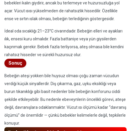
bebekleri kalın giydirir, ancak bu terlemeye ve huzursuzluğa yol
açar. Vücut ısısı yükselmeden de rahatsızlık hissedilir. Özellikle
ense ve sırtın ıslak olması, bebeğin terlediğinin göstergesidir.
İdeal oda sıcaklığı 21–23°C civarındadır. Bebeğin elleri ve ayakları
ılık, ensesi kuru olmalıdır. Fazla battaniye veya yün giysilerden
kaçınmak gerekir. Bebek fazla terliyorsa, ateş olmasa bile kendini
rahatsız hisseder ve sürekli huzursuz olur.
Sonuç
Bebeğin ateşi yokken bile huysuz olması çoğu zaman vücudun
verdiği küçük sinyallerdir. Diş çıkarma, gaz, uyku eksikliği veya
burun tıkanıklığı gibi basit nedenler bile bebeğin konforunu ciddi
şekilde etkileyebilir. Bu nedenle ebeveynlerin öncelikli görevi, ateşe
değil, davranışlara odaklanmaktır. Vücut ısı ölçümü kadar “davranış
ölçümü” de önemlidir — çünkü bebekler kelimelerle değil, tepkilerle
konuşur.