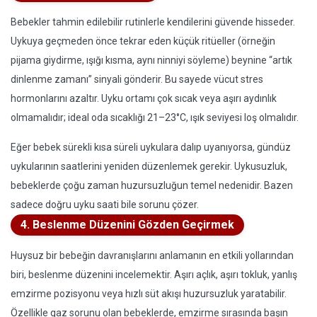
Bebekler tahmin edilebilir rutinlerle kendilerini güvende hisseder.
Uykuya geçmeden önce tekrar eden küçük ritüeller (örneğin
pijama giydirme, ışığı kısma, aynı ninniyi söyleme) beynine “artık
dinlenme zamanı” sinyali gönderir. Bu sayede vücut stres
hormonlarını azaltır. Uyku ortamı çok sıcak veya aşırı aydınlık
olmamalıdır; ideal oda sıcaklığı 21–23°C, ışık seviyesi loş olmalıdır.
Eğer bebek sürekli kısa süreli uykulara dalıp uyanıyorsa, gündüz
uykularının saatlerini yeniden düzenlemek gerekir. Uykusuzluk,
bebeklerde çoğu zaman huzursuzluğun temel nedenidir. Bazen
sadece doğru uyku saati bile sorunu çözer.
4. Beslenme Düzenini Gözden Geçirmek
Huysuz bir bebeğin davranışlarını anlamanın en etkili yollarından
biri, beslenme düzenini incelemektir. Aşırı açlık, aşırı tokluk, yanlış
emzirme pozisyonu veya hızlı süt akışı huzursuzluk yaratabilir.
Özellikle gaz sorunu olan bebeklerde, emzirme sırasında başın