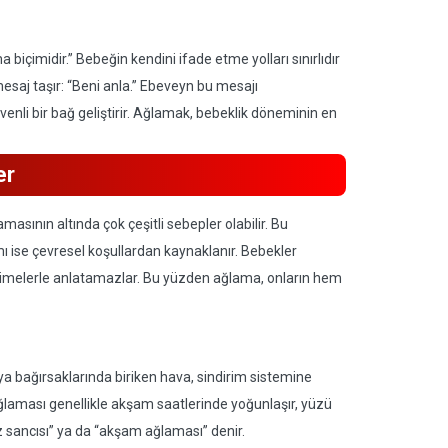
içimidir.” Bebeğin kendini ifade etme yolları sınırlıdır
mesaj taşır: “Beni anla.” Ebeveyn bu mesajı
enli bir bağ geliştirir. Ağlamak, bebeklik döneminin en
er
sının altında çok çeşitli sebepler olabilir. Bu
mı ise çevresel koşullardan kaynaklanır. Bebekler
elimelerle anlatamazlar. Bu yüzden ağlama, onların hem
ya bağırsaklarında biriken hava, sindirim sistemine
 ağlaması genellikle akşam saatlerinde yoğunlaşır, yüzü
az sancısı” ya da “akşam ağlaması” denir.