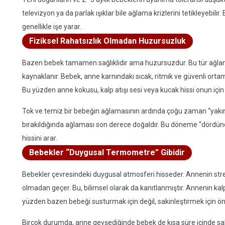
televizyon ya da parlak ışıklar bile ağlama krizlerini tetikleyebil
genellikle işe yarar.
Fiziksel Rahatsızlık Olmadan Huzursuzluk
Bazen bebek tamamen sağlıklıdır ama huzursuzdur. Bu tür ağlama
kaynaklanır. Bebek, anne karnındaki sıcak, ritmik ve güvenli orta
Bu yüzden anne kokusu, kalp atışı sesi veya kucak hissi onun için s
Tok ve temiz bir bebeğin ağlamasının ardında çoğu zaman “yakınlık 
bırakıldığında ağlaması son derece doğaldır. Bu döneme “dördünc
hissini arar.
Bebekler “Duygusal Termometre” Gibidir
Bebekler çevresindeki duygusal atmosferi hisseder. Annenin stres
olmadan geçer. Bu, bilimsel olarak da kanıtlanmıştır. Annenin kalp 
yüzden bazen bebeği susturmak için değil, sakinleştirmek için ö
Birçok durumda, anne gevşediğinde bebek de kısa süre içinde saki