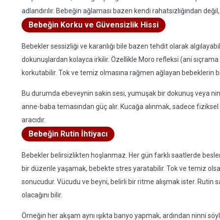
adlandırılır. Bebeğin ağlaması bazen kendi rahatsızlığından değil
Bebeğin Korku ve Güvensizlik Hissi
Bebekler sessizliği ve karanlığı bile bazen tehdit olarak algılayab
dokunuşlardan kolayca irkilir. Özellikle Moro refleksi (ani sıçram
korkutabilir. Tok ve temiz olmasına rağmen ağlayan bebeklerin b
Bu durumda ebeveynin sakin sesi, yumuşak bir dokunuş veya ninn
anne-baba temasından güç alır. Kucağa alınmak, sadece fiziksel b
aracıdır.
Bebeğin Rutin İhtiyacı
Bebekler belirsizlikten hoşlanmaz. Her gün farklı saatlerde besl
bir düzenle yaşamak, bebekte stres yaratabilir. Tok ve temiz ols
sonucudur. Vücudu ve beyni, belirli bir ritme alışmak ister. Rut
olacağını bilir.
Örneğin her akşam aynı ışıkta banyo yapmak, ardından ninni sö