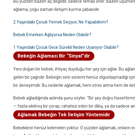
Bu yüzden bazen aç değildir, sadece temas ister. Bazen üşümemiş
ağlama, çoğu zaman iletişim kurma çabasıdır.
2 Yaşındaki Çocuk Yemek Seçiyor, Ne Yapabilirim?
Bebek Emerken Ağlıyorsa Neden Olabilir?
1 Yaşındaki Çocuk Gece Sürekli Neden Uyanıyor Olabilir?
Bebeğin Ağlaması Bir “Sinyal”dir
Yeni doğan bir bebek, ihtiyaç duyduğu her şey için ağlar. Bu ağla
gelen bir çağrıdır. Bebeğin sinir sistemi henüz olgunlaşmadığı içi
bir deneyimdir. Bu nedenle ağlamak, hem stres atma hem de ileti
Bebek ağladığında aslında şunu söyler: “Bir şey doğru hissettirmiy
— fazla sıkılmış bir çorap, rahatsız eden bir dikiş, ya da sadece 
Ağlamak Bebeğin Tek İletişim Yöntemidir
Bebeklerin henüz kelimeleri yoktur. O yüzden ağlamak, onların evren