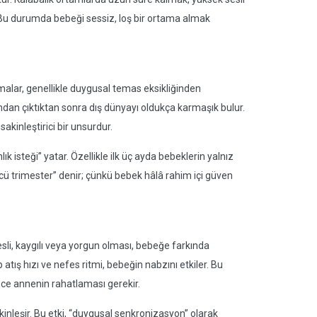
ir. Bu durumda bebeği sessiz, loş bir ortama almak
lar, genellikle duygusal temas eksikliğinden
mdan çıktıktan sonra dış dünyayı oldukça karmaşık bulur.
akinleştirici bir unsurdur.
isteği” yatar. Özellikle ilk üç ayda bebeklerin yalnız
ü trimester” denir; çünkü bebek hâlâ rahim içi güven
li, kaygılı veya yorgun olması, bebeğe farkında
atış hızı ve nefes ritmi, bebeğin nabzını etkiler. Bu
nce annenin rahatlaması gerekir.
nleşir. Bu etki, “duygusal senkronizasyon” olarak