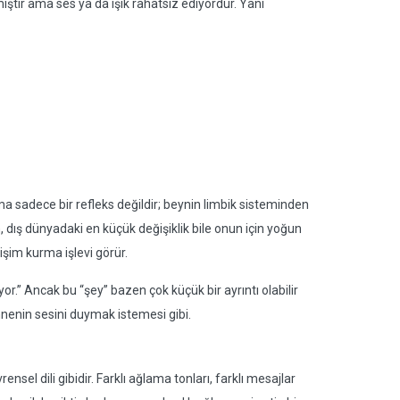
tir ama ses ya da ışık rahatsız ediyordur. Yani
ma sadece bir refleks değildir; beynin limbik sisteminden
n, dış dünyadaki en küçük değişiklik bile onun için yoğun
şim kurma işlevi görür.
or.” Ancak bu “şey” bazen çok küçük bir ayrıntı olabilir
annenin sesini duymak istemesi gibi.
sel dili gibidir. Farklı ağlama tonları, farklı mesajlar