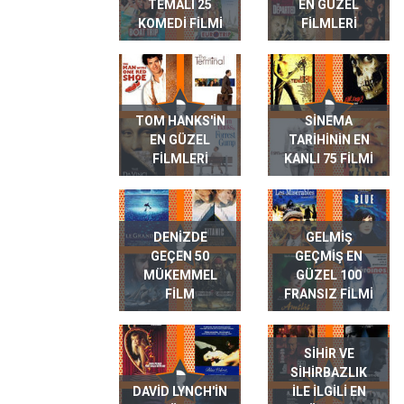
TEMALI 25
EN GÜZEL
KOMEDI FILMI
FILMLERI
TOM HANKS'IN
SINEMA
EN GÜZEL
TARIHININ EN
FILMLERI
KANLI 75 FILMI
DENIZDE
GELMIŞ
GEÇEN 50
GEÇMIŞ EN
MÜKEMMEL
GÜZEL 100
FILM
FRANSIZ FILMI
SIHIR VE
SIHIRBAZLIK
DAVID LYNCH'IN
ILE ILGILI EN