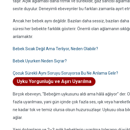
taşır. Açlık ağlaması daha ritmik ve süreklidir, gaz sancısı ağlaması
seste duyulur. Deneyimli ebeveynler bu farkları zamanla ayırt et
Ancak her bebek aynı değildir. Bazıları daha sessiz, bazıları dah
süresi her bebekte farklılık gösterir. Önemli olan ağlamanın sıklı
anlamaktır.
Bebek Sıcak Değil Ama Terliyor, Neden Olabilir?
Bebek Uyurken Neden Sıçrar?
Çocuk Sürekli Aynı Soruyu Soruyorsa Bu Ne Anlama Gelir?
Uyku Yorgunluğu ve Aşırı Uyarılma
Birçok ebeveyn, “Bebeğim uykusunu aldı ama hâlâ ağlıyor” der. O
fazla uyarılması, yani gün içinde çok fazla ses, ışık veya hareket
ne kadar tok ve temiz olursa olsun huzursuzlaşır. Uykusu olsa bi
ağlar.
Yeni doğanların ve 2–3 aylık bebeklerin uyarılma toleransı düşük