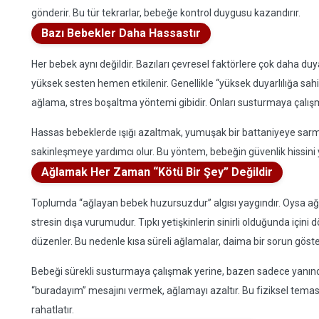
gönderir. Bu tür tekrarlar, bebeğe kontrol duygusu kazandırır.
Bazı Bebekler Daha Hassastır
Her bebek aynı değildir. Bazıları çevresel faktörlere çok daha duya
yüksek sesten hemen etkilenir. Genellikle “yüksek duyarlılığa sahi
ağlama, stres boşaltma yöntemi gibidir. Onları susturmaya çalış
Hassas bebeklerde ışığı azaltmak, yumuşak bir battaniyeye sarm
sakinleşmeye yardımcı olur. Bu yöntem, bebeğin güvenlik hissini 
Ağlamak Her Zaman “Kötü Bir Şey” Değildir
Toplumda “ağlayan bebek huzursuzdur” algısı yaygındır. Oysa a
stresin dışa vurumudur. Tıpkı yetişkinlerin sinirli olduğunda içini 
düzenler. Bu nedenle kısa süreli ağlamalar, daima bir sorun göster
Bebeği sürekli susturmaya çalışmak yerine, bazen sadece yanın
“buradayım” mesajını vermek, ağlamayı azaltır. Bu fiziksel temas,
rahatlatır.