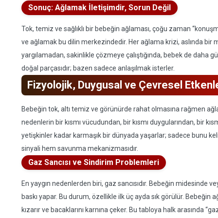
Sonuç: Ağlamak İletişimdir, Sorun Değil
Tok, temiz ve sağlıklı bir bebeğin ağlaması, çoğu zaman “konuşma b
ve ağlamak bu dilin merkezindedir. Her ağlama krizi, aslında bir 
yargılamadan, sakinlikle çözmeye çalıştığında, bebek de daha güv
doğal parçasıdır; bazen sadece anlaşılmak isterler.
Fizyolojik, Duygusal ve Çevresel Etkenl
Bebeğin tok, altı temiz ve görünürde rahat olmasına rağmen ağlama
nedenlerin bir kısmı vücudundan, bir kısmı duygularından, bir kıs
yetişkinler kadar karmaşık bir dünyada yaşarlar; sadece bunu k
sinyali hem savunma mekanizmasıdır.
Gaz Sancısı ve Sindirim Problemleri
En yaygın nedenlerden biri, gaz sancısıdır. Bebeğin midesinde ve
baskı yapar. Bu durum, özellikle ilk üç ayda sık görülür. Bebeğin
kızarır ve bacaklarını karnına çeker. Bu tabloya halk arasında “g