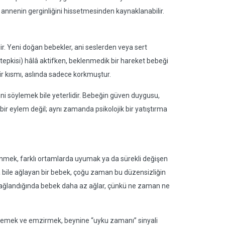
, annenin gerginliğini hissetmesinden kaynaklanabilir.
ilir. Yeni doğan bebekler, ani seslerden veya sert
a tepkisi) hâlâ aktifken, beklenmedik bir hareket bebeği
ir kısmı, aslında sadece korkmuştur.
i söylemek bile yeterlidir. Bebeğin güven duygusu,
ir eylem değil; aynı zamanda psikolojik bir yatıştırma
enmek, farklı ortamlarda uyumak ya da sürekli değişen
a bile ağlayan bir bebek, çoğu zaman bu düzensizliğin
in sağlandığında bebek daha az ağlar, çünkü ne zaman ne
ylemek ve emzirmek, beynine “uyku zamanı” sinyali