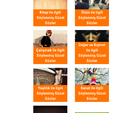
Kitap ile ilgili
Ölüm ile ilgili
Söylenmiş Güzel
Söylenmiş Güzel
Sözler
Sözler
Değer ve Kıymet
Çalışmak ile ilgili
ile ilgili
Söylenmiş Güzel
Söylenmiş Güzel
Sözler
Sözler
Yaşlılık ile ilgili
Sanat ile ilgili
Söylenmiş Güzel
Söylenmiş Güzel
Sözler
Sözler