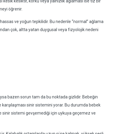
 kesik kesiktir, korku veya yalnızlık ağlaması ise tiz bir
meyi öğrenir.
a hassas ve yoğun tepkilidir. Bu nedenle “normal” ağlama
ğından çok, altta yatan duygusal veya fizyolojik nedeni
ysa bazen sorun tam da bu noktada gizlidir. Bebeğin
le karşılaşması sinir sistemini yorar. Bu durumda bebek
le sinir sistemi gevşemediği için uykuya geçemez ve
tür. Kalabalık ortamlarda uzun süre kalmak, yüksek sesli