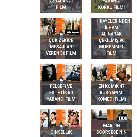
22 YABANCI
YABANCI
FILM
KORKU FILMI
GERÇEK HAYAT
HIKAYELERINDEN
ILHAM
ALINARAK
ÇOK ZEKICE
ÇEKILMIŞ 90
MESAJLAR
MÜKEMMEL
VEREN 50 FILM
FILM
FELSEFI VE
EN KOMIK 47
ESTETIK 50
RUS YAPIMI
YABANCI FILM
KOMEDI FILMI
MARTIN
CINSELLIK
SCORSESE'NIN