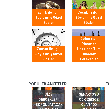
Evlilik ile ilgili
Çocuk ile ilgili
Söylenmiş Güzel
Söylenmiş Güzel
Sözler
Sözler
Doberman
Pinscher
Zaman ile ilgili
Hakkında Tüm
Söylenmiş Güzel
Bilmeniz
Sözler
Gerekenler
POPÜLER ANKETLER
SIZE
SENARYOSU
GERÇEKLERI
ÇOK ZEKICE
SORGULATACAK
OLAN 100