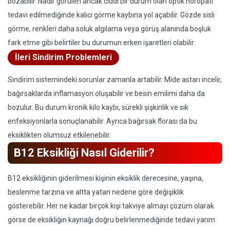
bozabilir. Nadir görülen ancak ciddi bir durum olan optik nöropati
tedavi edilmediğinde kalıcı görme kaybına yol açabilir. Gözde sisli
görme, renkleri daha soluk algılama veya görüş alanında boşluk
fark etme gibi belirtiler bu durumun erken işaretleri olabilir.
İleri Sindirim Problemleri
Sindirim sistemindeki sorunlar zamanla artabilir. Mide astarı incelir,
bağırsaklarda inflamasyon oluşabilir ve besin emilimi daha da
bozulur. Bu durum kronik kilo kaybı, sürekli şişkinlik ve sık
enfeksiyonlarla sonuçlanabilir. Ayrıca bağırsak florası da bu
eksiklikten olumsuz etkilenebilir.
B12 Eksikliği Nasıl Giderilir?
B12 eksikliğinin giderilmesi kişinin eksiklik derecesine, yaşına,
beslenme tarzına ve altta yatan nedene göre değişiklik
gösterebilir. Her ne kadar birçok kişi takviye almayı çözüm olarak
görse de eksikliğin kaynağı doğru belirlenmediğinde tedavi yarım