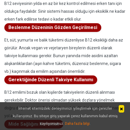
B12 seviyesinin yılda en az bir kez kontrol edilmesi erken tanı için
oldukça faydalıdır. Sinir sistemi hassas olduğu için eksiklik ne kadar
erken fark edilirse tedavi o kadar etkili olur.
Beslenme Düzeninin Gözden Geçirilmesi
Et, süt, yumurta ve balık tüketimi düzenliyse B12 eksikliği daha az
görülür. Ancak vegan ve vejetaryen bireylerin düzenli olarak
takviye kullanması gerekir. Bunun yanında mide asidini azaltan
alışkanlıklardan (aşırı kahve tüketimi, düzensiz beslenme, sigara
vb.) kaçınmak da emilim açısından önemlidir.
Gerektiğinde Düzenli Takviye Kullanımı
B12 emilimi bozuk olan kişilerde takviyelerin düzenli alınması
gerekebilir. Doktor önerisi olmadan yüksek dozlara yönelmek
doğru değildir, çünkü fazlalığı da metabolik dengenin bozulmasına
İnternet sitemizdeki deneyiminizi iyileştirmek için çerezler
yol açabilir.
kullanıyoruz. Bu siteye giriş yaparak çerez kullanımını kabul etmiş
Mide Sağlığını Korumak
sayılıyorsunuz.
Daha fazla bilgi
.