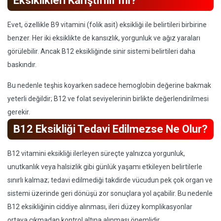
Eksiklikleri Karıştırılır mı?
Evet, özellikle B9 vitamini (folik asit) eksikliği ile belirtileri birbirine
benzer. Her iki eksiklikte de kansızlık, yorgunluk ve ağız yaraları
görülebilir. Ancak B12 eksikliğinde sinir sistemi belirtileri daha
baskındır.
Bu nedenle teşhis koyarken sadece hemoglobin değerine bakmak
yeterli değildir; B12 ve folat seviyelerinin birlikte değerlendirilmesi
gerekir.
B12 Eksikliği Tedavi Edilmezse Ne Olur?
B12 vitamini eksikliği ilerleyen süreçte yalnızca yorgunluk,
unutkanlık veya halsizlik gibi günlük yaşamı etkileyen belirtilerle
sınırlı kalmaz; tedavi edilmediği takdirde vücudun pek çok organ ve
sistemi üzerinde geri dönüşü zor sonuçlara yol açabilir. Bu nedenle
B12 eksikliğinin ciddiye alınması, ileri düzey komplikasyonlar
ortaya çıkmadan kontrol altına alınması önemlidir.