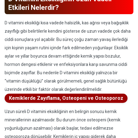
Etkileri Nelerdir?
D vitamini eksikliği kısa vadede halsizlik, kas ağrısı veya bağışıklık
zayıflığı gibi belirtilerle kendini gösterse de uzun vadede çok daha
ciddi sonuçlara yol açabilir. Bu süreç çoğu zaman yavaş ilerlediği
için kişinin yaşam rutini içinde fark edilmeden yoğunlaşır. Eksiklik
aylar ve yıllar boyunca devam ettiğinde kemik yapısı bozulur,
hormon dengesi etkilenir ve enfeksiyonlara karşı savunma ciddi
biçimde zayıflar. Bu nedenle D vitamini eksikliği yalnızca bir
“vitamin düşüklüğü” olarak görülmemeli, genel sağlık bütünlüğü
üzerinde etkili bir faktör olarak değerlendirilmelidir.
Kemiklerde Zayıflama, Osteopeni ve Osteoporoz
Uzun süreli D vitamini eksikliğinin en belirgin sonucu kemik
minerallerinin azalmasıdır. Bu durum önce osteopeni (kemik
yoğunluğunun azalması) olarak başlar, tedavi edilmezse
osteoporoza dönüşebilir. Kemiklerin iç yapısı giderek daha