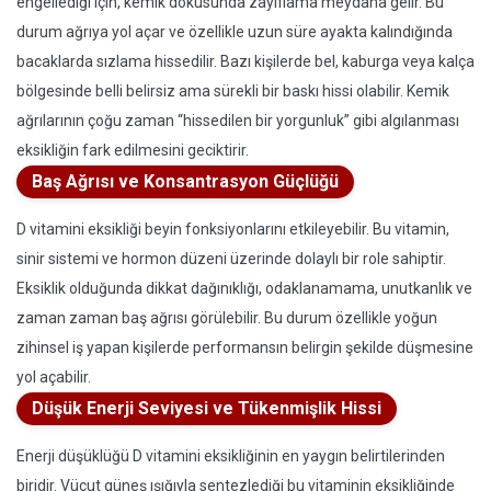
engellediği için, kemik dokusunda zayıflama meydana gelir. Bu
durum ağrıya yol açar ve özellikle uzun süre ayakta kalındığında
bacaklarda sızlama hissedilir. Bazı kişilerde bel, kaburga veya kalça
bölgesinde belli belirsiz ama sürekli bir baskı hissi olabilir. Kemik
ağrılarının çoğu zaman “hissedilen bir yorgunluk” gibi algılanması
eksikliğin fark edilmesini geciktirir.
Baş Ağrısı ve Konsantrasyon Güçlüğü
D vitamini eksikliği beyin fonksiyonlarını etkileyebilir. Bu vitamin,
sinir sistemi ve hormon düzeni üzerinde dolaylı bir role sahiptir.
Eksiklik olduğunda dikkat dağınıklığı, odaklanamama, unutkanlık ve
zaman zaman baş ağrısı görülebilir. Bu durum özellikle yoğun
zihinsel iş yapan kişilerde performansın belirgin şekilde düşmesine
yol açabilir.
Düşük Enerji Seviyesi ve Tükenmişlik Hissi
Enerji düşüklüğü D vitamini eksikliğinin en yaygın belirtilerinden
biridir. Vücut güneş ışığıyla sentezlediği bu vitaminin eksikliğinde