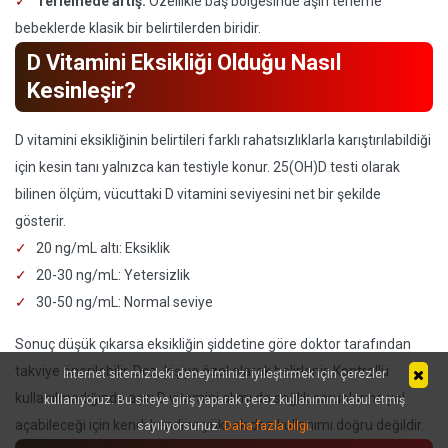
Terlemede artış:
Özellikle baş bölgesinde aşırı terleme
bebeklerde klasik bir belirtilerden biridir.
D Vitamini Eksikliği Olduğu Nasıl
Kesinleşir?
D vitamini eksikliğinin belirtileri farklı rahatsızlıklarla karıştırılabildiği
için kesin tanı yalnızca kan testiyle konur. 25(OH)D testi olarak
bilinen ölçüm, vücuttaki D vitamini seviyesini net bir şekilde
gösterir.
20 ng/mL altı: Eksiklik
20-30 ng/mL: Yetersizlik
30-50 ng/mL: Normal seviye
Sonuç düşük çıkarsa eksikliğin şiddetine göre doktor tarafından
takviye önerilebilir. Doz, kişiye özel olarak belirlenir. Kontrollü
İnternet sitemizdeki deneyiminizi iyileştirmek için çerezler
kullanılmadığında aşırı D vitamini alımı da sağlık sorunlarına yol
kullanıyoruz. Bu siteye giriş yaparak çerez kullanımını kabul etmiş
açabileceği için kendi kendine yüksek doz kullanımı doğru değildir.
sayılıyorsunuz.
Daha fazla bilgi
.