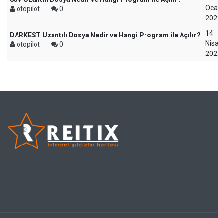
Oca
otopilot
0
202
14
DARKEST Uzantılı Dosya Nedir ve Hangi Program ile Açılır?
Nis
otopilot
0
202