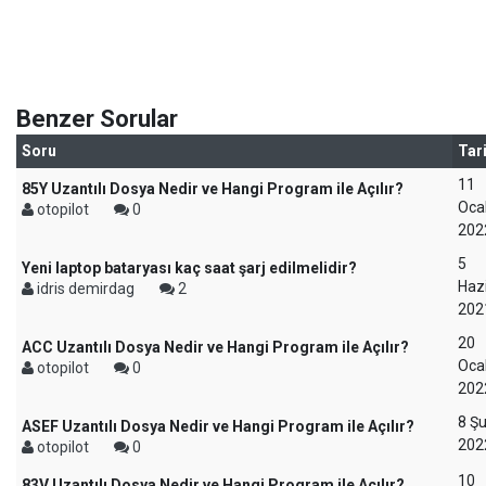
Benzer Sorular
Soru
Tar
11
85Y Uzantılı Dosya Nedir ve Hangi Program ile Açılır?
Oca
otopilot
0
202
5
Yeni laptop bataryası kaç saat şarj edilmelidir?
Haz
idris demirdag
2
202
20
ACC Uzantılı Dosya Nedir ve Hangi Program ile Açılır?
Oca
otopilot
0
202
8 Ş
ASEF Uzantılı Dosya Nedir ve Hangi Program ile Açılır?
202
otopilot
0
10
83V Uzantılı Dosya Nedir ve Hangi Program ile Açılır?