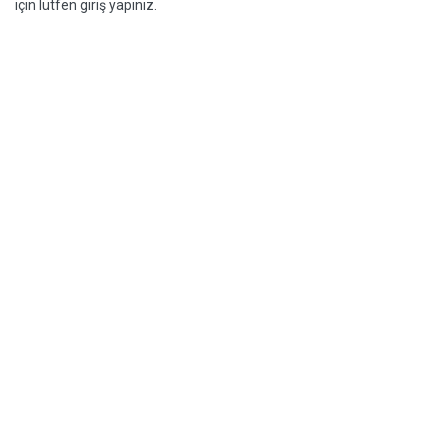
için lütfen giriş yapınız.