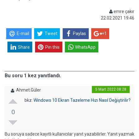
emre çakır
22.02.2021 19:46
E-mail
Tweet
Paylas
+1
Share
Pin this
WhatsApp
Bu soru 1 kez yanıtlandı.
5 Mart 2022 08:28
Ahmet.Güler
bkz:
Windows 10 Ekran Tazeleme Hızı Nasıl Değiştirilir?
0
Bu soruya sadece kayıtlı kullanıcılar yanıt yazabilirler. Yanıt yazmak