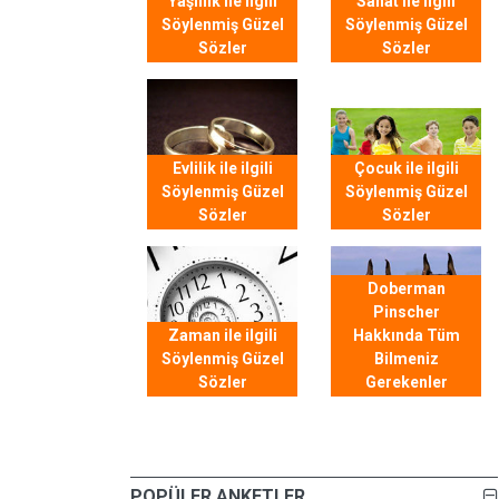
Yaşlılık ile ilgili
Sanat ile ilgili
Söylenmiş Güzel
Söylenmiş Güzel
Sözler
Sözler
Evlilik ile ilgili
Çocuk ile ilgili
Söylenmiş Güzel
Söylenmiş Güzel
Sözler
Sözler
Doberman
Pinscher
Zaman ile ilgili
Hakkında Tüm
Söylenmiş Güzel
Bilmeniz
Sözler
Gerekenler
POPÜLER ANKETLER