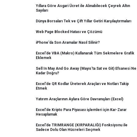
Yıllara Göre Asgari Ücret ile Alınabilecek Çeyrek Altın
Sayıları
Dünya Borsaları Tek ve Çift Yıllar Getiri Karşılaştırmaları
Web Page Blocked Hatası ve Çözümü
iPhone'da Son Aramalar Nasıl Silinir?
Excel'de VBA (Makro) Kullanarak Tüm Sekmelere Grafik
Eklemek
Sell In May And Go Away (Mayıs'ta Sat ve Git) Efsanesi Ne
Kadar Doğru?
Excel'de QR Kodlar Üreterek Araçları ve Notları Takip
Etmek
Yatırım Araçlarının Aylara Göre Davranışları (Excel)
Excel'de Kripto Para Piyasası işlemleri için Kar-Zarar
Hesaplamak
Excel'de TRIMRANGE (KIRPARALIĞI) Fonksiyonu ile
Sadece Dolu Olan Hücreleri Seçmek