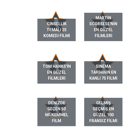
MARTIN
CINSELLIK
SCORSESE'NIN
TEMALI 25
EN GÜZEL
KOMEDI FILMI
FILMLERI
TOM HANKS'IN
SINEMA
EN GÜZEL
TARIHININ EN
FILMLERI
KANLI 75 FILMI
DENIZDE
GELMIŞ
GEÇEN 50
GEÇMIŞ EN
MÜKEMMEL
GÜZEL 100
FILM
FRANSIZ FILMI