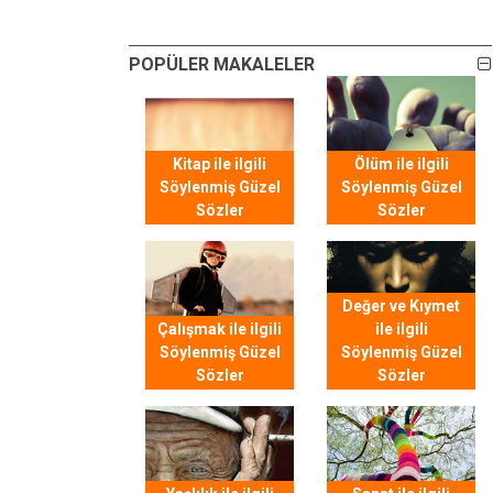
POPÜLER MAKALELER
Kitap ile ilgili
Ölüm ile ilgili
Söylenmiş Güzel
Söylenmiş Güzel
Sözler
Sözler
Değer ve Kıymet
Çalışmak ile ilgili
ile ilgili
Söylenmiş Güzel
Söylenmiş Güzel
Sözler
Sözler