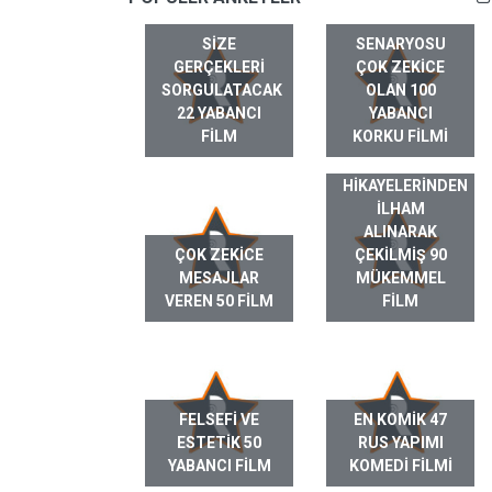
SIZE
SENARYOSU
GERÇEKLERI
ÇOK ZEKICE
SORGULATACAK
OLAN 100
22 YABANCI
YABANCI
FILM
KORKU FILMI
GERÇEK HAYAT
HIKAYELERINDEN
ILHAM
ALINARAK
ÇOK ZEKICE
ÇEKILMIŞ 90
MESAJLAR
MÜKEMMEL
VEREN 50 FILM
FILM
FELSEFI VE
EN KOMIK 47
ESTETIK 50
RUS YAPIMI
YABANCI FILM
KOMEDI FILMI