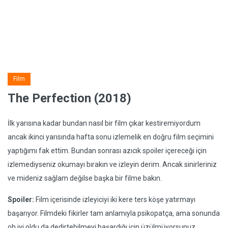
Film
The Perfection (2018)
İlk yarısına kadar bundan nasıl bir film çıkar kestiremiyordum
ancak ikinci yarısında hafta sonu izlemelik en doğru film seçimini
yaptığımı fak ettim. Bundan sonrası azıcık spoiler içereceği için
izlemediyseniz okumayı bırakın ve izleyin derim. Ancak sinirleriniz
ve mideniz sağlam değilse başka bir filme bakın.
Spoiler:
Film içerisinde izleyiciyi iki kere ters köşe yatırmayı
başarıyor. Filmdeki fikirler tam anlamıyla psikopatça, ama sonunda
oh iyi oldu da dedirtebilmeyi başardığı için üzülmüyorsunuz