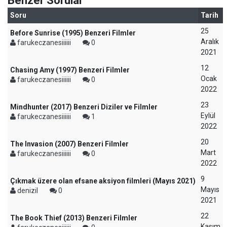
Benzer Sorular
Soru
Tarih
25
Before Sunrise (1995) Benzeri Filmler
Aralık
farukeczanesiiiiii
0
2021
12
Chasing Amy (1997) Benzeri Filmler
Ocak
farukeczanesiiiiii
0
2022
23
Mindhunter (2017) Benzeri Diziler ve Filmler
Eylül
farukeczanesiiiiii
1
2022
20
The Invasion (2007) Benzeri Filmler
Mart
farukeczanesiiiiii
0
2022
9
Çıkmak üzere olan efsane aksiyon filmleri (Mayıs 2021)
Mayıs
denizil
0
2021
22
The Book Thief (2013) Benzeri Filmler
Kasım