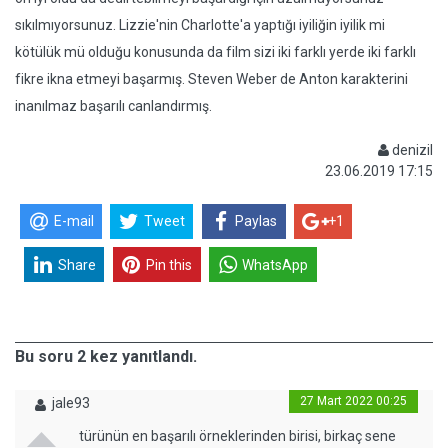
sıkılmıyorsunuz. Lizzie'nin Charlotte'a yaptığı iyiliğin iyilik mi
kötülük mü olduğu konusunda da film sizi iki farklı yerde iki farklı
fikre ikna etmeyi başarmış. Steven Weber de Anton karakterini
inanılmaz başarılı canlandırmış.
denizil
23.06.2019 17:15
E-mail
Tweet
Paylas
+1
Share
Pin this
WhatsApp
Bu soru 2 kez yanıtlandı.
27 Mart 2022 00:25
jale93
türünün en başarılı örneklerinden birisi, birkaç sene