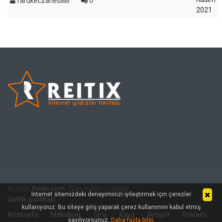
farukeczanesiiiiii
0
2021
© 2026
Reitix.com
. Tüm Hakları Saklıdır.
İnternet sitemizdeki deneyiminizi iyileştirmek için çerezler
Gizlilik politikası
kullanıyoruz. Bu siteye giriş yaparak çerez kullanımını kabul etmiş
Anasayfa
Makaleler
Giriş
Kayıt
İletişim
Reklam
sayılıyorsunuz.
Daha fazla bilgi
.