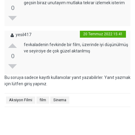
geçsin biraz unutayım mutlaka tekrar izlemek isterim
0
20 Temmuz 2022 15:41
yesil417
fevkaladenin fevkinde bir film, üzerinde iyi düşünülmüş
ve seyirciye de çok güzel aktarılmış
0
Bu soruya sadece kayıtlı kullanıcılar yanıt yazabilirler. Yanıt yazmak
için lütfen giriş yapınız.
Aksiyon Filmi
film
Sinema