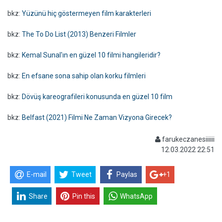
bkz:
Yüzünü hiç göstermeyen film karakterleri
bkz:
The To Do List (2013) Benzeri Filmler
bkz:
Kemal Sunal'ın en güzel 10 filmi hangileridir?
bkz:
En efsane sona sahip olan korku filmleri
bkz:
Dövüş kareografileri konusunda en güzel 10 film
bkz:
Belfast (2021) Filmi Ne Zaman Vizyona Girecek?
farukeczanesiiiiii
12.03.2022 22:51
E-mail
Tweet
Paylas
+1
Share
Pin this
WhatsApp