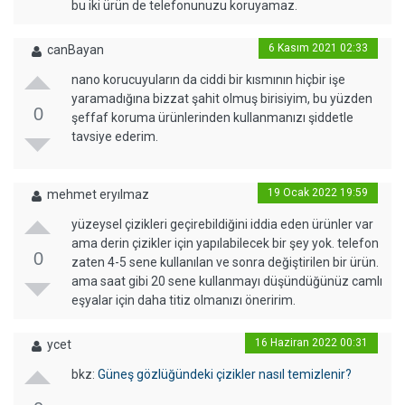
bu iki ürün de telefonunuzu koruyamaz.
6 Kasım 2021 02:33
canBayan
nano korucuyuların da ciddi bir kısmının hiçbir işe
yaramadığına bizzat şahit olmuş birisiyim, bu yüzden
0
şeffaf koruma ürünlerinden kullanmanızı şiddetle
tavsiye ederim.
19 Ocak 2022 19:59
mehmet eryılmaz
yüzeysel çizikleri geçirebildiğini iddia eden ürünler var
ama derin çizikler için yapılabilecek bir şey yok. telefon
0
zaten 4-5 sene kullanılan ve sonra değiştirilen bir ürün.
ama saat gibi 20 sene kullanmayı düşündüğünüz camlı
eşyalar için daha titiz olmanızı öneririm.
16 Haziran 2022 00:31
ycet
bkz:
Güneş gözlüğündeki çizikler nasıl temizlenir?