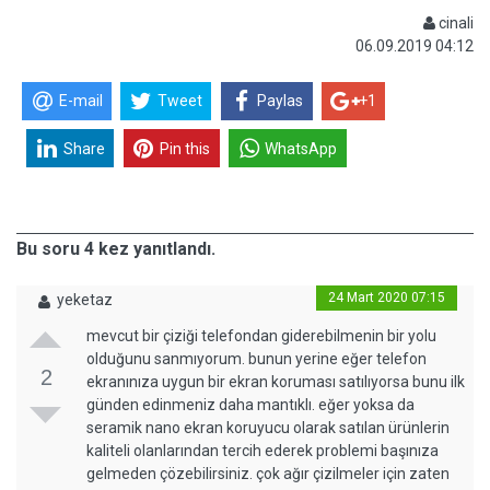
cinali
06.09.2019 04:12
E-mail
Tweet
Paylas
+1
Share
Pin this
WhatsApp
Bu soru 4 kez yanıtlandı.
24 Mart 2020 07:15
yeketaz
mevcut bir çiziği telefondan giderebilmenin bir yolu
olduğunu sanmıyorum. bunun yerine eğer telefon
2
ekranınıza uygun bir ekran koruması satılıyorsa bunu ilk
günden edinmeniz daha mantıklı. eğer yoksa da
seramik nano ekran koruyucu olarak satılan ürünlerin
kaliteli olanlarından tercih ederek problemi başınıza
gelmeden çözebilirsiniz. çok ağır çizilmeler için zaten