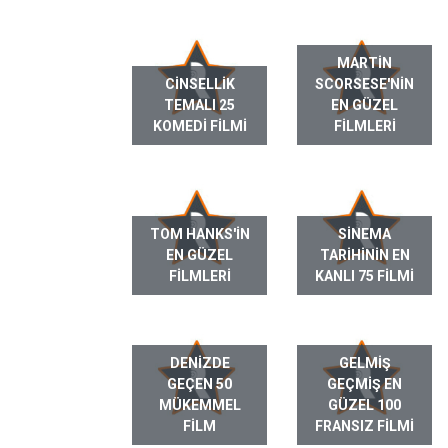
MARTIN
CINSELLIK
SCORSESE'NIN
TEMALI 25
EN GÜZEL
KOMEDI FILMI
FILMLERI
TOM HANKS'IN
SINEMA
EN GÜZEL
TARIHININ EN
FILMLERI
KANLI 75 FILMI
DENIZDE
GELMIŞ
GEÇEN 50
GEÇMIŞ EN
MÜKEMMEL
GÜZEL 100
FILM
FRANSIZ FILMI