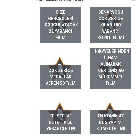
SIZE
SENARYOSU
GERÇEKLERI
ÇOK ZEKICE
SORGULATACAK
OLAN 100
22 YABANCI
YABANCI
FILM
KORKU FILMI
GERÇEK HAYAT
HIKAYELERINDEN
ILHAM
ALINARAK
ÇOK ZEKICE
ÇEKILMIŞ 90
MESAJLAR
MÜKEMMEL
VEREN 50 FILM
FILM
FELSEFI VE
EN KOMIK 47
ESTETIK 50
RUS YAPIMI
YABANCI FILM
KOMEDI FILMI