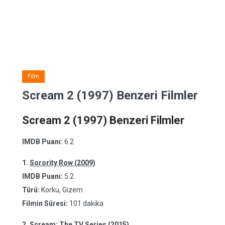
Film
Scream 2 (1997) Benzeri Filmler
Scream 2 (1997) Benzeri Filmler
IMDB Puanı:
6.2
1.
Sorority Row (2009)
IMDB Puanı:
5.2
Türü:
Korku, Gizem
Filmin Süresi:
101 dakika
2.
Scream: The TV Series (2015)