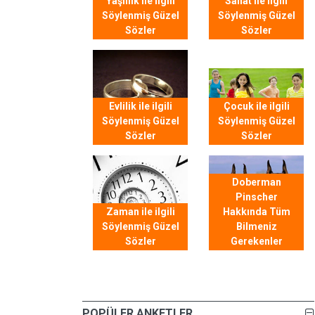
Yaşlılık ile ilgili
Sanat ile ilgili
Söylenmiş Güzel
Söylenmiş Güzel
Sözler
Sözler
Evlilik ile ilgili
Çocuk ile ilgili
Söylenmiş Güzel
Söylenmiş Güzel
Sözler
Sözler
Doberman
Pinscher
Zaman ile ilgili
Hakkında Tüm
Söylenmiş Güzel
Bilmeniz
Sözler
Gerekenler
POPÜLER ANKETLER