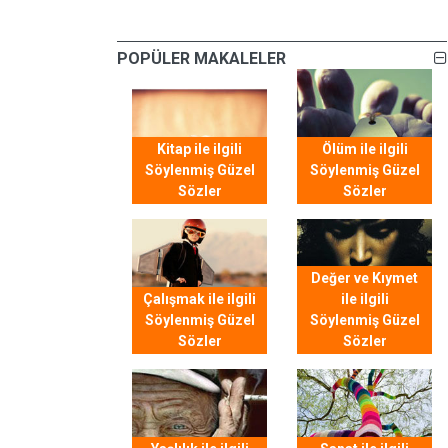
POPÜLER MAKALELER
Kitap ile ilgili
Ölüm ile ilgili
Söylenmiş Güzel
Söylenmiş Güzel
Sözler
Sözler
Değer ve Kıymet
Çalışmak ile ilgili
ile ilgili
Söylenmiş Güzel
Söylenmiş Güzel
Sözler
Sözler