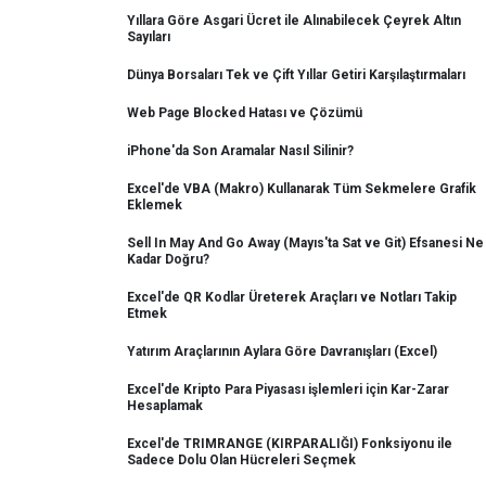
Yıllara Göre Asgari Ücret ile Alınabilecek Çeyrek Altın
Sayıları
Dünya Borsaları Tek ve Çift Yıllar Getiri Karşılaştırmaları
Web Page Blocked Hatası ve Çözümü
iPhone'da Son Aramalar Nasıl Silinir?
Excel'de VBA (Makro) Kullanarak Tüm Sekmelere Grafik
Eklemek
Sell In May And Go Away (Mayıs'ta Sat ve Git) Efsanesi Ne
Kadar Doğru?
Excel'de QR Kodlar Üreterek Araçları ve Notları Takip
Etmek
Yatırım Araçlarının Aylara Göre Davranışları (Excel)
Excel'de Kripto Para Piyasası işlemleri için Kar-Zarar
Hesaplamak
Excel'de TRIMRANGE (KIRPARALIĞI) Fonksiyonu ile
Sadece Dolu Olan Hücreleri Seçmek