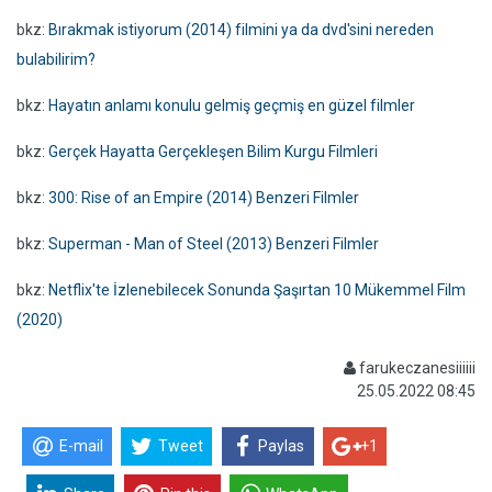
bkz:
Bırakmak istiyorum (2014) filmini ya da dvd'sini nereden
bulabilirim?
bkz:
Hayatın anlamı konulu gelmiş geçmiş en güzel filmler
bkz:
Gerçek Hayatta Gerçekleşen Bilim Kurgu Filmleri
bkz:
300: Rise of an Empire (2014) Benzeri Filmler
bkz:
Superman - Man of Steel (2013) Benzeri Filmler
bkz:
Netflix'te İzlenebilecek Sonunda Şaşırtan 10 Mükemmel Film
(2020)
farukeczanesiiiiii
25.05.2022 08:45
E-mail
Tweet
Paylas
+1