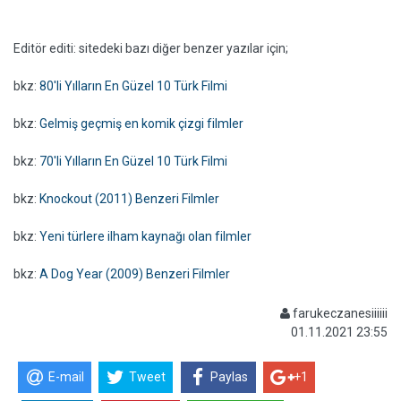
Editör editi: sitedeki bazı diğer benzer yazılar için;
bkz:
80'li Yılların En Güzel 10 Türk Filmi
bkz:
Gelmiş geçmiş en komik çizgi filmler
bkz:
70'li Yılların En Güzel 10 Türk Filmi
bkz:
Knockout (2011) Benzeri Filmler
bkz:
Yeni türlere ilham kaynağı olan filmler
bkz:
A Dog Year (2009) Benzeri Filmler
farukeczanesiiiiii
01.11.2021 23:55
E-mail
Tweet
Paylas
+1