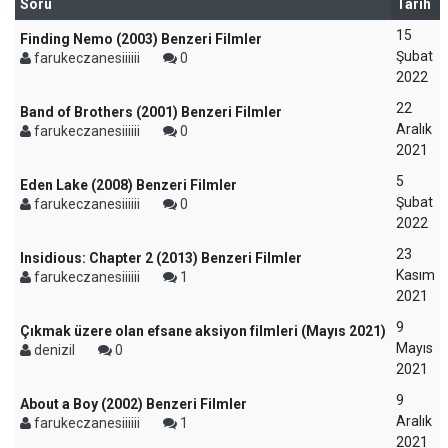
Soru
Tarih
15
Finding Nemo (2003) Benzeri Filmler
Şubat
farukeczanesiiiiii
0
2022
22
Band of Brothers (2001) Benzeri Filmler
Aralık
farukeczanesiiiiii
0
2021
5
Eden Lake (2008) Benzeri Filmler
Şubat
farukeczanesiiiiii
0
2022
23
Insidious: Chapter 2 (2013) Benzeri Filmler
Kasım
farukeczanesiiiiii
1
2021
9
Çıkmak üzere olan efsane aksiyon filmleri (Mayıs 2021)
Mayıs
denizil
0
2021
9
About a Boy (2002) Benzeri Filmler
Aralık
farukeczanesiiiiii
1
2021