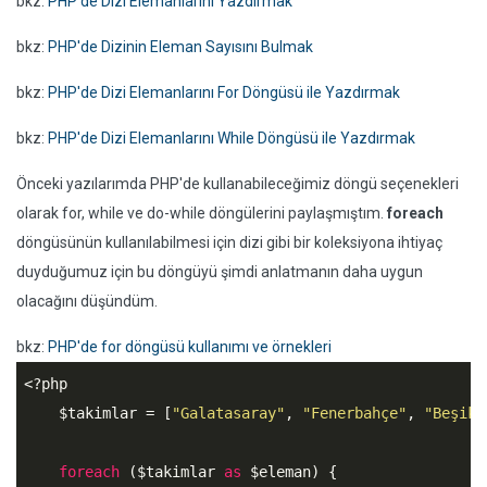
bkz:
PHP'de Dizi Elemanlarını Yazdırmak
bkz:
PHP'de Dizinin Eleman Sayısını Bulmak
bkz:
PHP'de Dizi Elemanlarını For Döngüsü ile Yazdırmak
bkz:
PHP'de Dizi Elemanlarını While Döngüsü ile Yazdırmak
Önceki yazılarımda PHP'de kullanabileceğimiz döngü seçenekleri
olarak for, while ve do-while döngülerini paylaşmıştım.
foreach
döngüsünün kullanılabilmesi için dizi gibi bir koleksiyona ihtiyaç
duyduğumuz için bu döngüyü şimdi anlatmanın daha uygun
olacağını düşündüm.
bkz:
PHP'de for döngüsü kullanımı ve örnekleri
<?php
$takimlar
 = [
"Galatasaray"
, 
"Fenerbahçe"
, 
"Beşikt
foreach
 (
$takimlar
as
$eleman
) {
