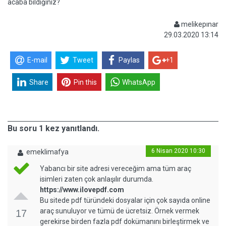
acaba bildiğiniz?
melikepınar
29.03.2020 13:14
E-mail
Tweet
Paylas
+1
Share
Pin this
WhatsApp
Bu soru 1 kez yanıtlandı.
6 Nisan 2020 10:30
emeklimafya
Yabancı bir site adresi vereceğim ama tüm araç
isimleri zaten çok anlaşılır durumda.
https://www.ilovepdf.com
Bu sitede pdf türündeki dosyalar için çok sayıda online
araç sunuluyor ve tümü de ücretsiz. Örnek vermek
17
gerekirse birden fazla pdf dokümanını birleştirmek ve