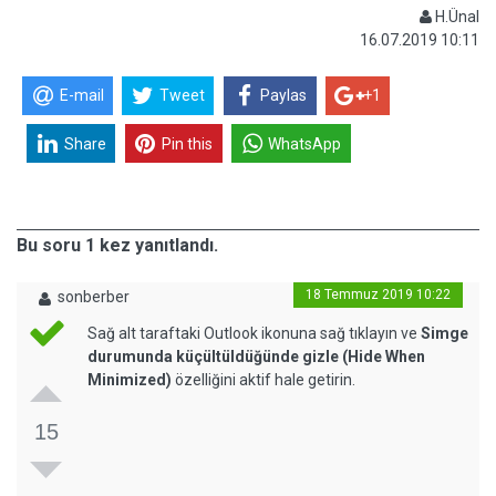
H.Ünal
16.07.2019 10:11
E-mail
Tweet
Paylas
+1
Share
Pin this
WhatsApp
Bu soru 1 kez yanıtlandı.
18 Temmuz 2019 10:22
sonberber
Sağ alt taraftaki Outlook ikonuna sağ tıklayın ve
Simge
durumunda küçültüldüğünde gizle (Hide When
Minimized)
özelliğini aktif hale getirin.
15