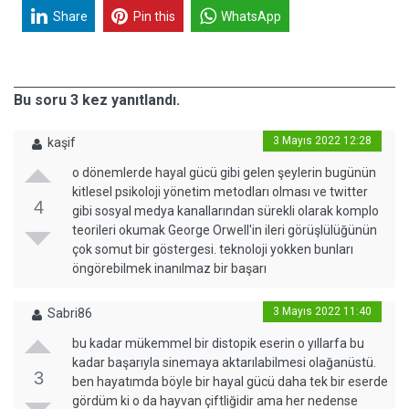
Share
Pin this
WhatsApp
Bu soru 3 kez yanıtlandı.
3 Mayıs 2022 12:28
kaşif
o dönemlerde hayal gücü gibi gelen şeylerin bugünün
kitlesel psikoloji yönetim metodları olması ve twitter
4
gibi sosyal medya kanallarından sürekli olarak komplo
teorileri okumak George Orwell'in ileri görüşlülüğünün
çok somut bir göstergesi. teknoloji yokken bunları
öngörebilmek inanılmaz bir başarı
3 Mayıs 2022 11:40
Sabri86
bu kadar mükemmel bir distopik eserin o yıllarfa bu
kadar başarıyla sinemaya aktarılabilmesi olağanüstü.
3
ben hayatımda böyle bir hayal gücü daha tek bir eserde
gördüm ki o da hayvan çiftliğidir ama her nedense