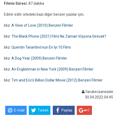
Filmin Süresi:
87 dakika
Editör editi: sitedeki bazı diğer benzer yazılar için;
bkz:
A View of Love (2010) Benzeri Filmler
bkz:
The Black Phone (2021) Filmi Ne Zaman Vizyona Girecek?
bkz:
Quentin Tarantino'nun En İyi 10 Filmi
bkz:
A Dog Year (2009) Benzeri Filmler
bkz:
An Englishman in New York (2009) Benzeri Filmler
bkz:
Tim and Eric's Billion Dollar Movie (2012) Benzeri Filmler
farukeczanesiiiiii
30.04.2022 04:45
E-mail
Tweet
Paylas
+1