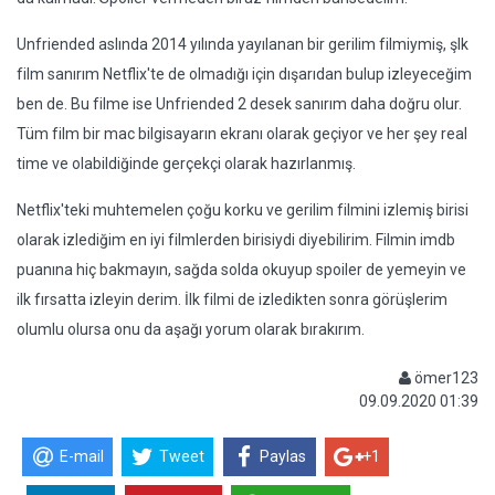
Unfriended aslında 2014 yılında yayılanan bir gerilim filmiymiş, şlk
film sanırım Netflix'te de olmadığı için dışarıdan bulup izleyeceğim
ben de. Bu filme ise Unfriended 2 desek sanırım daha doğru olur.
Tüm film bir mac bilgisayarın ekranı olarak geçiyor ve her şey real
time ve olabildiğinde gerçekçi olarak hazırlanmış.
Netflix'teki muhtemelen çoğu korku ve gerilim filmini izlemiş birisi
olarak izlediğim en iyi filmlerden birisiydi diyebilirim. Filmin imdb
puanına hiç bakmayın, sağda solda okuyup spoiler de yemeyin ve
ilk fırsatta izleyin derim. İlk filmi de izledikten sonra görüşlerim
olumlu olursa onu da aşağı yorum olarak bırakırım.
ömer123
09.09.2020 01:39
E-mail
Tweet
Paylas
+1