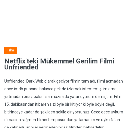
Film
Netflix'teki Mükemmel Gerilim Filmi
Unfriended
Unfriended: Dark Web olarak geçiyor filmin tam adı, filmi açmadan
önce imdb puanına bakınca pek de izlemek istememiştim ama
yatmadan biraz bakar, sarmazsa da yatar uyurum demiştim. Film
15. dakikasından itibaren sizi öyle bir kitliyor ki öyle böyle değil,
bitirinceye kadar da şekilden şekile giriyorsunuz. Gece gece uykum
olmasına rağmen filmin temposundan yatamadım ve uyku falan
da kalmadı. Spoiler vermeden biraz filmden bahsedelim.