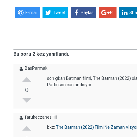
E-mail
Tweet
Paylas
+1
Sha
Bu soru 2 kez yanıtlandı.
BasParmak
son çıkan Batman filmi, The Batman (2022) ola
Pattinson canlandırıyor
0
farukeczanesiiiiii
bkz:
The Batman (2022) Filmi Ne Zaman Vizyo