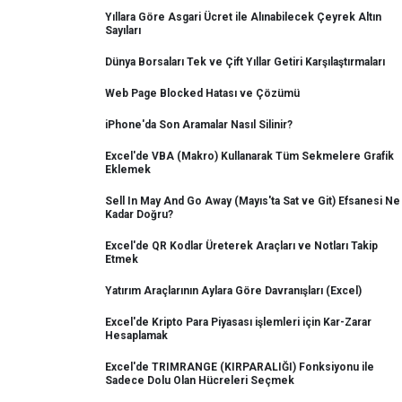
Yıllara Göre Asgari Ücret ile Alınabilecek Çeyrek Altın
Sayıları
Dünya Borsaları Tek ve Çift Yıllar Getiri Karşılaştırmaları
Web Page Blocked Hatası ve Çözümü
iPhone'da Son Aramalar Nasıl Silinir?
Excel'de VBA (Makro) Kullanarak Tüm Sekmelere Grafik
Eklemek
Sell In May And Go Away (Mayıs'ta Sat ve Git) Efsanesi Ne
Kadar Doğru?
Excel'de QR Kodlar Üreterek Araçları ve Notları Takip
Etmek
Yatırım Araçlarının Aylara Göre Davranışları (Excel)
Excel'de Kripto Para Piyasası işlemleri için Kar-Zarar
Hesaplamak
Excel'de TRIMRANGE (KIRPARALIĞI) Fonksiyonu ile
Sadece Dolu Olan Hücreleri Seçmek