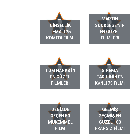
MARTIN
CINSELLIK
SCORSESE'NIN
TEMALI 25
EN GÜZEL
KOMEDI FILMI
FILMLERI
TOM HANKS'IN
SINEMA
EN GÜZEL
TARIHININ EN
FILMLERI
KANLI 75 FILMI
DENIZDE
GELMIŞ
GEÇEN 50
GEÇMIŞ EN
MÜKEMMEL
GÜZEL 100
FILM
FRANSIZ FILMI