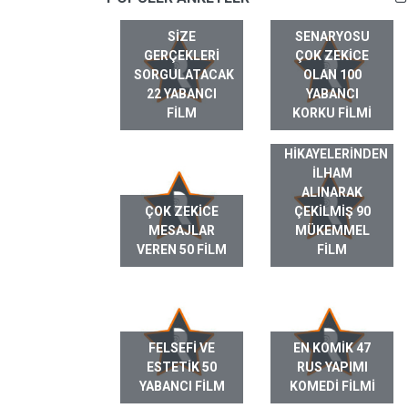
SIZE
SENARYOSU
GERÇEKLERI
ÇOK ZEKICE
SORGULATACAK
OLAN 100
22 YABANCI
YABANCI
FILM
KORKU FILMI
GERÇEK HAYAT
HIKAYELERINDEN
ILHAM
ALINARAK
ÇOK ZEKICE
ÇEKILMIŞ 90
MESAJLAR
MÜKEMMEL
VEREN 50 FILM
FILM
FELSEFI VE
EN KOMIK 47
ESTETIK 50
RUS YAPIMI
YABANCI FILM
KOMEDI FILMI