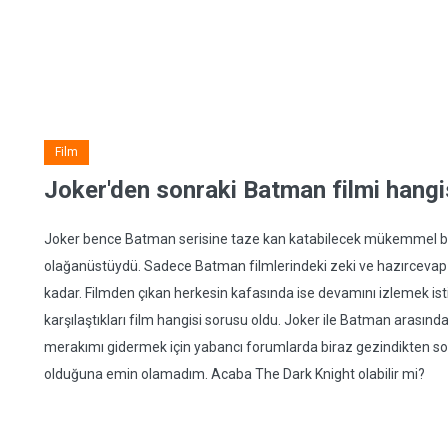
Film
Joker'den sonraki Batman filmi hangi
Joker bence Batman serisine taze kan katabilecek mükemmel bir
olağanüstüydü. Sadece Batman filmlerindeki zeki ve hazırcevap ada
kadar. Filmden çıkan herkesin kafasında ise devamını izlemek isti
karşılaştıkları film hangisi sorusu oldu. Joker ile Batman arasında
merakımı gidermek için yabancı forumlarda biraz gezindikten son
olduğuna emin olamadım. Acaba The Dark Knight olabilir mi?