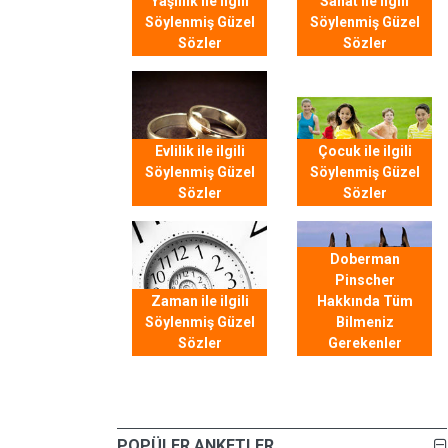
Yaşlılık ile ilgili
Sanat ile ilgili
Söylenmiş Güzel
Söylenmiş Güzel
Sözler
Sözler
Evlilik ile ilgili
Çocuk ile ilgili
Söylenmiş Güzel
Söylenmiş Güzel
Sözler
Sözler
Doberman
Pinscher
Zaman ile ilgili
Hakkında Tüm
Söylenmiş Güzel
Bilmeniz
Sözler
Gerekenler
POPÜLER ANKETLER