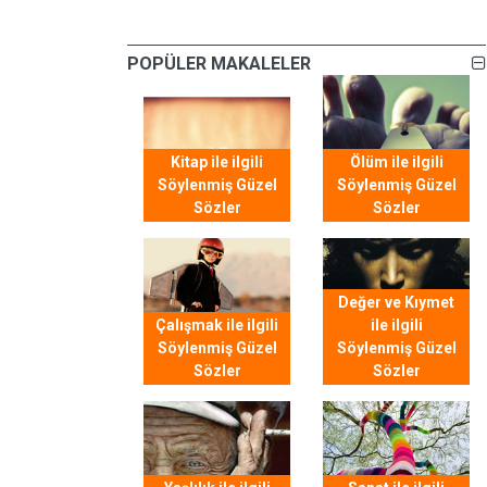
POPÜLER MAKALELER
Kitap ile ilgili
Ölüm ile ilgili
Söylenmiş Güzel
Söylenmiş Güzel
Sözler
Sözler
Değer ve Kıymet
Çalışmak ile ilgili
ile ilgili
Söylenmiş Güzel
Söylenmiş Güzel
Sözler
Sözler