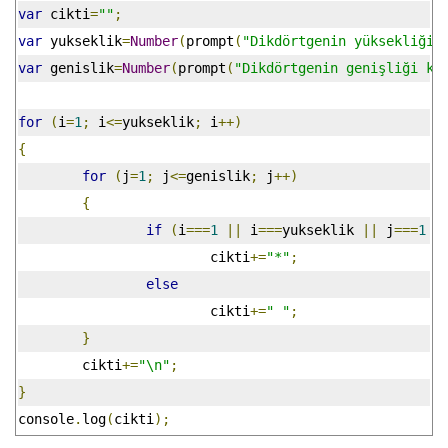
var
 cikti
=
""
;
var
 yukseklik
=
Number
(
prompt
(
"Dikdörtgenin yüksekliği 
var
 genislik
=
Number
(
prompt
(
"Dikdörtgenin genişliği ka
for
(
i
=
1
;
 i
<=
yukseklik
;
 i
++)
{
for
(
j
=
1
;
 j
<=
genislik
;
 j
++)
{
if
(
i
===
1
||
 i
===
yukseklik 
||
 j
===
1
|
			cikti
+=
"*"
;
else
			cikti
+=
" "
;
}
	cikti
+=
"\n"
;
}
console
.
log
(
cikti
);