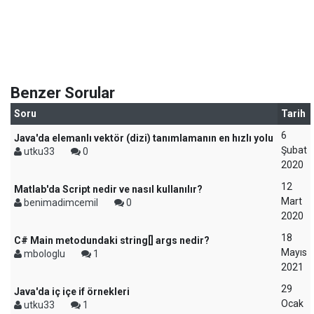
Benzer Sorular
Soru
Tarih
6
Java'da elemanlı vektör (dizi) tanımlamanın en hızlı yolu
Şubat
utku33
0
2020
12
Matlab'da Script nedir ve nasıl kullanılır?
Mart
benimadimcemil
0
2020
18
C# Main metodundaki string[] args nedir?
Mayıs
mbologlu
1
2021
29
Java'da iç içe if örnekleri
Ocak
utku33
1