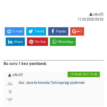
utku33
11.03.2020 00:53
E-mail
Tweet
Paylas
+1
Share
Pin this
WhatsApp
Bu soru 1 kez yanıtlandı.
19 Aralık 2021 12:40
utku33
bkz:
Java ile konsola Türk bayrağı çizdirmek
0