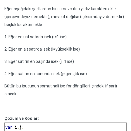
Eğer aşağıdaki şartlardan birisi mevcutsa yıldız karakteri ekle
(çerçevedeyiz demektir), mevcut değilse (iç kısımdayız demektir)
boşluk karakteri ekle.
1. Eğer en üst satırda isek (i=1 ise)
2. Eğer en alt satırda isek (i=yükseklik ise)
3. Eğer satırın en başında isek (j=1 ise)
4. Eğer satırın en sonunda isek (j=genişlik ise)
Bütün bu ipucunun somut hali ise for döngüleri içindeki if şartı
olacak.
Çözüm ve Kodlar:
var
 i
,
j
;