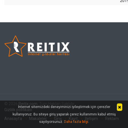
201
© 2026
Reitix.com
. Tüm Hakları Saklıdır.
İnternet sitemizdeki deneyiminizi iyileştirmek için çerezler
Gizlilik politikası
kullanıyoruz. Bu siteye giriş yaparak çerez kullanımını kabul etmiş
Anasayfa
Makaleler
Giriş
Kayıt
İletişim
Reklam
sayılıyorsunuz.
Daha fazla bilgi
.