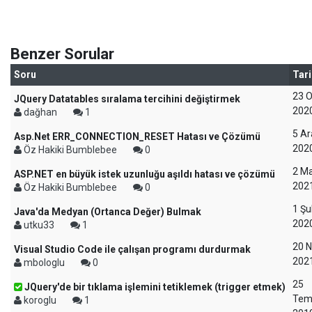
Benzer Sorular
Soru
Tari
23 
JQuery Datatables sıralama tercihini değiştirmek
202
dağhan
1
5 Ar
Asp.Net ERR_CONNECTION_RESET Hatası ve Çözümü
202
Öz Hakiki Bumblebee
0
2 Ma
ASP.NET en büyük istek uzunluğu aşıldı hatası ve çözümü
202
Öz Hakiki Bumblebee
0
1 Şu
Java'da Medyan (Ortanca Değer) Bulmak
202
utku33
1
20 N
Visual Studio Code ile çalışan programı durdurmak
202
mbologlu
0
25
JQuery'de bir tıklama işlemini tetiklemek (trigger etmek)
Te
koroglu
1