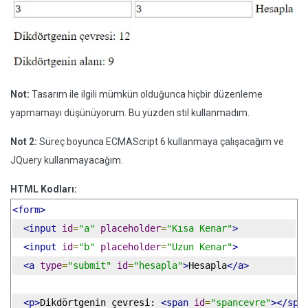
Not:
Tasarım ile ilgili mümkün olduğunca hiçbir düzenleme
yapmamayı düşünüyorum. Bu yüzden stil kullanmadım.
Not 2:
Süreç boyunca ECMAScript 6 kullanmaya çalışacağım ve
JQuery kullanmayacağım.
HTML Kodları:
<form>
<input
id
=
"a"
placeholder
=
"Kısa Kenar"
>
<input
id
=
"b"
placeholder
=
"Uzun Kenar"
>
<a
type
=
"submit"
id
=
"hesapla"
>
Hesapla
</a>
<p>
Dikdörtgenin çevresi: 
<span
id
=
"spancevre"
></spa