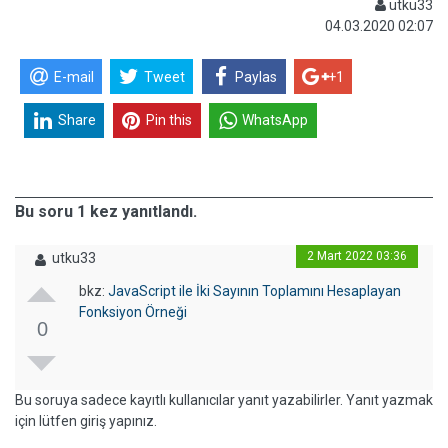
utku33
04.03.2020 02:07
E-mail
Tweet
Paylas
+1
Share
Pin this
WhatsApp
Bu soru 1 kez yanıtlandı.
2 Mart 2022 03:36
utku33
bkz:
JavaScript ile İki Sayının Toplamını Hesaplayan
Fonksiyon Örneği
0
Bu soruya sadece kayıtlı kullanıcılar yanıt yazabilirler. Yanıt yazmak
için lütfen giriş yapınız.