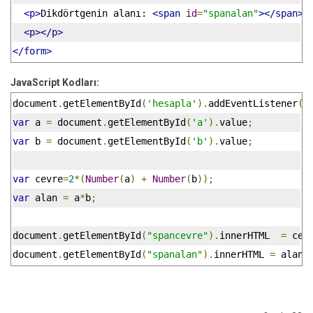
<p>
Dikdörtgenin alanı: 
<span
id
=
"spanalan"
></span><
<p></p>
</form>
JavaScript Kodları:
document
.
getElementById
(
'hesapla'
).
addEventListener
(
'
var
 a 
=
 document
.
getElementById
(
'a'
).
value
;
var
 b 
=
 document
.
getElementById
(
'b'
).
value
;
var
 cevre
=
2
*(
Number
(
a
)
+
Number
(
b
));
var
 alan 
=
 a
*
b
;
document
.
getElementById
(
"spancevre"
).
innerHTML  
=
 cev
document
.
getElementById
(
"spanalan"
).
innerHTML 
=
 alan
;