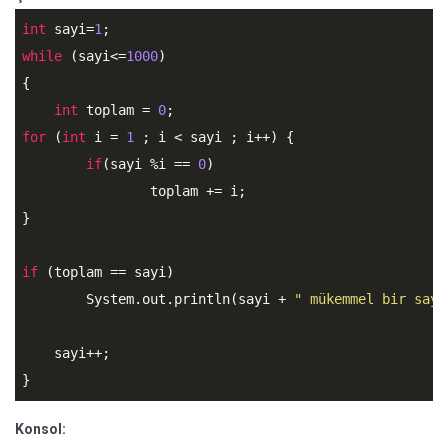
int
 sayi=
1
while
 (sayi<=
1000
)

{

int
 toplam = 
0
for
 (
int
 i = 
1
 ; i < sayi ; i++) {

if
(sayi %i == 
0
)  

		toplam += i;

}

if
 (toplam == sayi) 

	System.out.println(sayi + 
" mükemmel bir sayi
    sayi++;

}
Konsol: