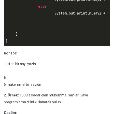
else
			System.out.println(sayi + 
" m
     }

}
Konsol:
Lütfen bir sayi yazin
6
6 mükemmel bir sayidir
2. Örnek:
1000'e kadar olan mükemmel sayıları Java
programlama dilini kullanarak bulun.
Çözüm: