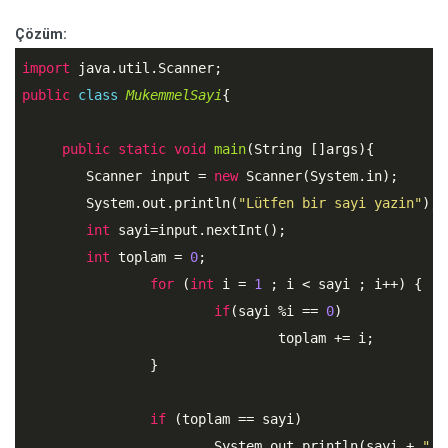
Çözüm:
import
public
class
MukemmelSayi
{
public
static
void
main
(String []args){

        Scanner input = 
new
 Scanner(System.in);

        System.out.println(
"Lütfen bir sayi yazin"
);

int
 sayi=input.nextInt();

int
 toplam = 
0
;

for
 (
int
 i = 
1
 ; i < sayi ; i++) {

if
(sayi %i == 
0
)  

				toplam += i;

		}

if
 (toplam == sayi) 

			System.out.println(sayi + 
" m