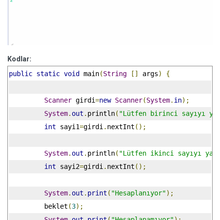
Kodlar:
public
static
void
 main
(
String
[]
 args
)
{
Scanner
 girdi
=
new
Scanner
(
System
.
in
);
System
.
out
.
println
(
"Lütfen birinci sayıyı ya
int
 sayi1
=
girdi
.
nextInt
();
System
.
out
.
println
(
"Lütfen ikinci sayıyı yaz
int
 sayi2
=
girdi
.
nextInt
();
System
.
out
.
print
(
"Hesaplanıyor"
);
	 beklet
(
3
);
System
.
out
.
print
(
"Hesaplanamıyor"
);