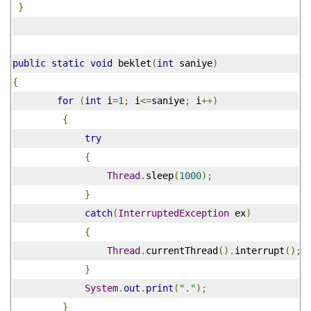
}
public
static
void
 beklet
(
int
 saniye
)
{
for
(
int
 i
=
1
;
 i
<=
saniye
;
 i
++)
{
try
{
Thread
.
sleep
(
1000
);
}
catch
(
InterruptedException
 ex
)
{
Thread
.
currentThread
().
interrupt
();
}
System
.
out
.
print
(
"."
);
}