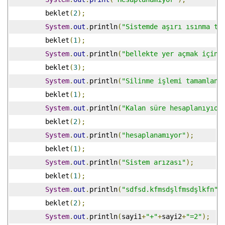
	 beklet
(
2
);
System
.
out
.
println
(
"Sistemde aşırı ısınma te
	 beklet
(
1
);
System
.
out
.
println
(
"bellekte yer açmak için 
	 beklet
(
3
);
System
.
out
.
println
(
"Silinme işlemi tamamland
	 beklet
(
1
);
System
.
out
.
println
(
"Kalan süre hesaplanıyıor
	 beklet
(
2
);
System
.
out
.
println
(
"hesaplanamıyor"
);
	 beklet
(
1
);
System
.
out
.
println
(
"Sistem arızası"
);
	 beklet
(
1
);
System
.
out
.
println
(
"sdfsd.kfmsdşlfmsdşlkfn"
)
	 beklet
(
2
);
System
.
out
.
println
(
sayi1
+
"+"
+
sayi2
+
"=2"
);