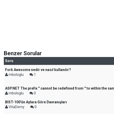
Benzer Sorular
Soru
Fork Awesome nedir ve nasıl kullanılır?
mbologlu
1
ASP.NET The prefix '' cannot be redefined from '' to within the sa
mbologlu
0
BIST-100'ün Aylara Göre Davranışları
VitaDemy
0