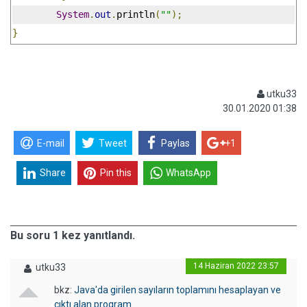
System
.
out
.
println
(
""
);
}
utku33
30.01.2020 01:38
E-mail
Tweet
Paylas
+1
Share
Pin this
WhatsApp
Bu soru 1 kez yanıtlandı.
14 Haziran 2022 23:57
utku33
bkz:
Java'da girilen sayıların toplamını hesaplayan ve
çıktı alan program