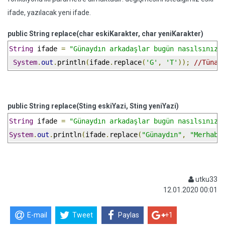
ifade, yazılacak yeni ifade.
public String replace(char eskiKarakter, char yeniKarakter)
String
 ifade 
=
"Günaydın arkadaşlar bugün nasılsınız?
System
.
out
.
println
(
ifade
.
replace
(
'G'
,
'T'
));
//Tünay
public String replace(Sting eskiYazi, Sting yeniYazi)
String
 ifade 
=
"Günaydın arkadaşlar bugün nasılsınız?
System
.
out
.
println
(
ifade
.
replace
(
"Günaydın"
,
"Merhaba
utku33
12.01.2020 00:01
E-mail
Tweet
Paylas
+1