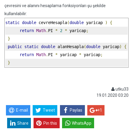
çevresini ve alanını hesaplama fonksiyonları şu şekilde
kullanılabilir:
static
double
 cevreHesapla
(
double
 yaricap 
)
{
return
Math
.
PI 
*
2
*
 yaricap
;
}
public
static
double
 alanHesapla
(
double
 yaricap
)
{
return
Math
.
PI 
*
 yaricap 
*
 yaricap
;
}
utku33
19.01.2020 03:20
E-mail
Tweet
Paylas
+1
Share
Pin this
WhatsApp