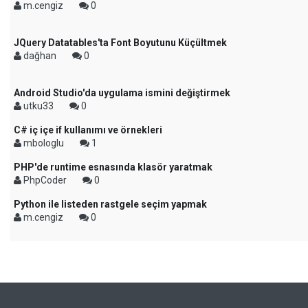
m.cengiz
0
JQuery Datatables'ta Font Boyutunu Küçültmek
dağhan
0
Android Studio'da uygulama ismini değiştirmek
utku33
0
C# iç içe if kullanımı ve örnekleri
mbologlu
1
PHP'de runtime esnasında klasör yaratmak
PhpCoder
0
Python ile listeden rastgele seçim yapmak
m.cengiz
0